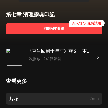
第七章 清理靈魂印記
新人領7天免費試用
打開APP收聽
《重生回到十年前》爽文丨重生 逆襲丨玄幻 奇幻丨【精品雙播】
-次播放
241條聲音
查看更多
片花
2min