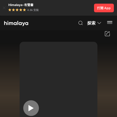
Himalaya-有聲書
打開 App
4.8k 安裝
探索