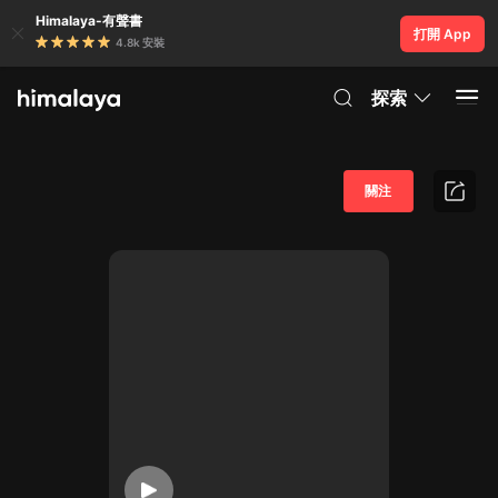
Himalaya-有聲書
打開 App
4.8k 安裝
探索
關注