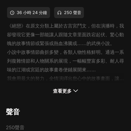
36 小時 24 分鐘
250 聲音
《絕戀》在原文分類上屬於古言宮鬥文，但在演播時，我
卻發現它更像一部能讓人跟隨文章里面跌宕起伏、驚心動
魄的故事情節或緊張或熱血沸騰或……的武俠小說。
小說中故事情節曲折多變，各類人物性格鮮明。通過一系
列復雜情節和人物關系的展現，一幅幅豐富多彩、耐人尋
味的江湖或宮廷的故事畫卷便鋪展開來……
我會用最大的努力，全情演繹出您心中的故事畫面，讓大
家不白來此一聽！
查看更多
每一天都積極向上，每一天都讓內心充滿陽光。與大家共
勉！加油！
聲音
250聲音