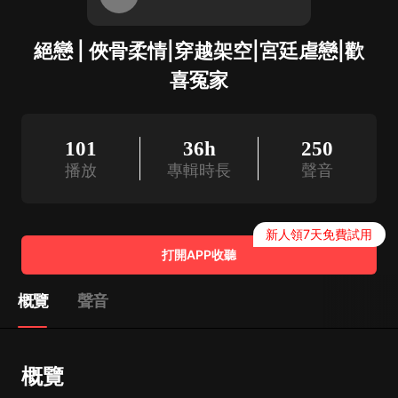
絕戀 | 俠骨柔情|穿越架空|宮廷虐戀|歡
喜冤家
101
36h
250
播放
專輯時長
聲音
新人領7天免費試用
打開APP收聽
概覽
聲音
概覽