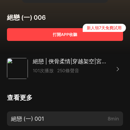
絕戀 (一) 006
新人領7天免費試用
打開APP收聽
絕戀 | 俠骨柔情|穿越架空|宮廷虐戀|歡喜冤家
101次播放
250條聲音
查看更多
絕戀 (一) 001
8min