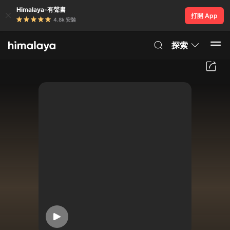
Himalaya-有聲書
打開 App
4.8k 安裝
探索