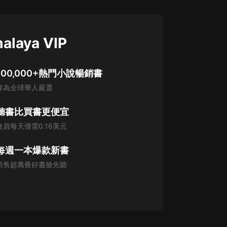
alaya VIP
100,000+熱門小說暢銷書
專為全球華人嚴選
聽書比買書更便宜
會員每天僅需0.16美元
每週一本爆款新書
預售超萬冊好書搶先聽