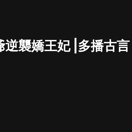
最佳女婿｜都市異能多人有聲劇｜一
種侃侃｜有聲小說
爺逆襲嬌王妃 |多播古言 
一種侃侃
米小圈上學記:一二三年級 | 暢銷出版
物
米小圈
破壞者聯盟篇1-4季·猴子警長科學探
案記|寶寶巴士
寶寶巴士
大奉打更人丨頭陀淵領銜多人有聲
劇|暢聽全集|王鶴棣、田曦薇主演影
視劇原著|賣報小郎君
頭陀淵講故事
總有這樣的歌只想一個人聽