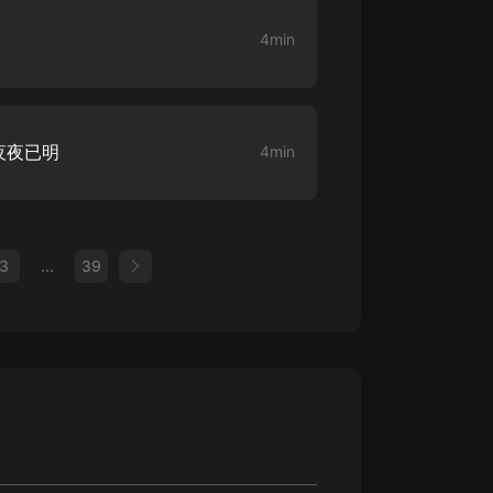
4min
夜夜已明
4min
3
...
39