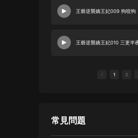
王爺逆襲嬌王妃009 狗咬狗
王爺逆襲嬌王妃010 三更半
1
2
常見問題