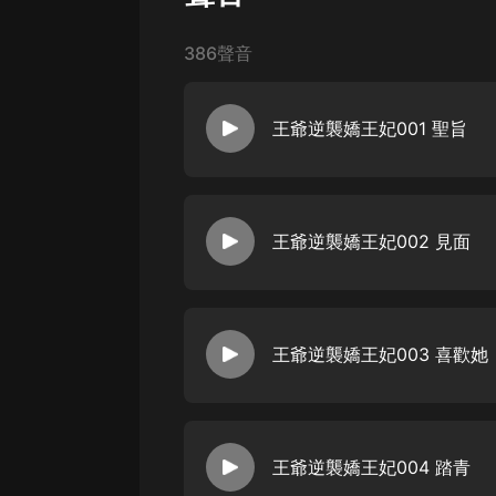
經典名著
人物傳記
386聲音
電影
生活
王爺逆襲嬌王妃001 聖旨
英語
日語
王爺逆襲嬌王妃002 見面
課程
少兒教育
二次元
王爺逆襲嬌王妃003 喜歡她
教育培訓
IT科技
汽車
王爺逆襲嬌王妃004 踏青