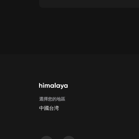
點擊這裡
通過手機端訂閱如何取消？
Apple Store取消訂閱方法
G
選擇您的地區
中國台湾