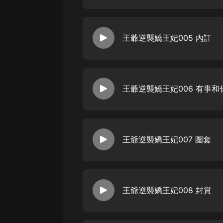
戲曲
旅遊
王爺逆襲嬌王妃005 內訌
免費專區
暢銷書
其他
王爺逆襲嬌王妃006 有事和
王爺逆襲嬌王妃007 圈套
王爺逆襲嬌王妃008 封賞