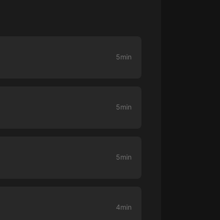
生命科學篇1-2·猴子警長科學探案記|
寶寶巴士科普
寶寶巴士
【新民間劇場】我的老千江湖｜ 有聲
的紫襟｜ 魔幻千手
5min
有聲的紫襟
《夜色鋼琴曲》
夜色鋼琴曲趙海洋
5min
太荒吞天訣丨熱血玄幻丨紫襟領銜有
聲劇
有聲的紫襟
5min
嫡女貴嫁 | 一刀蘇蘇團隊制作 | 古言
宮鬥重生爽文 多人有聲劇
一刀蘇蘇
中國大案紀實 | 每日一驚案！真實案
4min
件恐怖刑偵尚文
大舌頭尚文