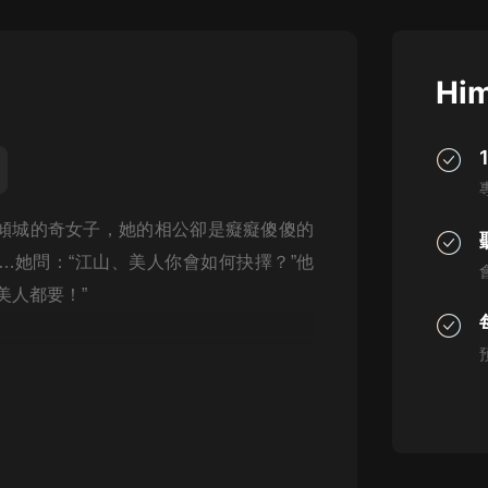
灰姑娘音樂
郭德綱於謙相聲全集
Him
德雲社郭德綱相聲VIP
安全警長啦咘啦哆·假期篇|新篇章加
更|寶寶巴士故事
寶寶巴士
傾城的奇女子，她的相公卻是癡癡傻傻的
凡人修仙傳|楊洋主演影視原著|薑廣
濤配音多播版本
…她問：“江山、美人你會如何抉擇？”他
光合積木
美人都要！”
摸金天師【第一季】（紫襟演播）
有聲的紫襟
無敵六皇子|爆笑穿越|無敵流皇子|安
燃領銜有聲小說
安燃