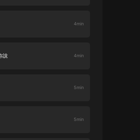
大秦：不裝了，你爹我是秦始皇丨爆
笑穿越丨伍壹劇社多人劇|趙家繼承
人秦朝
4min
伍壹劇社
詭秘之主 | 多人有聲劇丨同名動畫原
著 | 西幻克蘇魯 | 烏賊作品
8082Audio
你說
4min
重生1980：開局迎娶姐姐閨蜜丨頭
陀淵領銜丨重生八零丨精品多人有聲
劇
頭陀淵講故事
成何體統丨雙穿反套路爆笑爽文丨冷
5min
月淺淺&倔強的小紅丨精品多人有聲
劇
o冷月淺淺o
5min