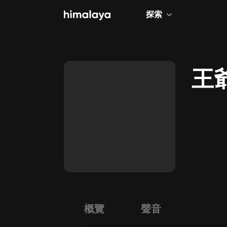
探索
全部
小說
王
個人成長
相聲評書
兒童
歷史
情感治愈
健康養生
商業財經
概覽
聲音
廣播劇