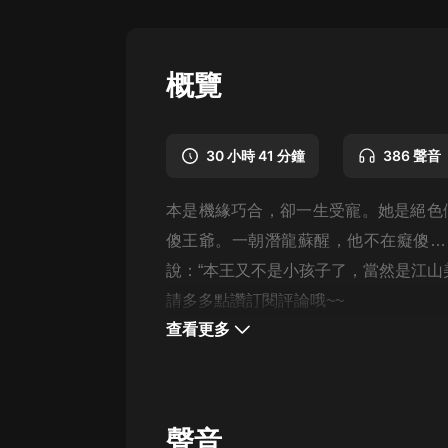
懸疑
科幻
概覽
好書精講
外語
30 小時 41 分鐘
386 聲音
耽美
本是機緣巧合，卻一生受寵。她是絕色
認知思維
傻王爺。一朝潛龍蘇醒，他不在癡傻…
人文
說：“本王又不是小孩子了，當然是江山
音樂
請多多點讚訂閱評論哦~~
查看更多
粵語
頭條
娛樂
聲音