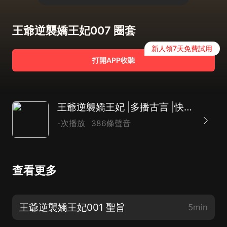
王爺逆襲嬌王妃007 圈套
新人領7天免費試用
打開APP收聽
王爺逆襲嬌王妃 |多播古言 |快穿 |江山美人
-次播放
386條聲音
查看更多
王爺逆襲嬌王妃001 聖旨
5min