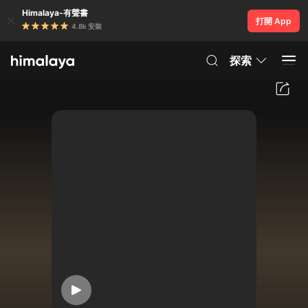
Himalaya-有聲書
打開 App
4.8k 安裝
探索