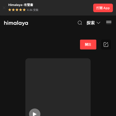
Himalaya-有聲書
打開 App
4.8k 安裝
探索
關注