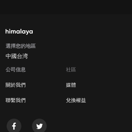
點擊這裡
通過手機端訂閱如何取消？
選擇您的地區
Apple Store取消訂閱
中國台湾
方法
Google Play取消訂閱方法
公司信息
社區
關於我們
媒體
聯繫我們
兌換權益