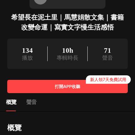
希望長在泥土里｜馬慧娟散文集｜書籍
改變命運｜寫實文字慢生活感悟
134
10h
71
播放
專輯時長
聲音
新人領7天免費試用
打開APP收聽
概覽
聲音
概覽