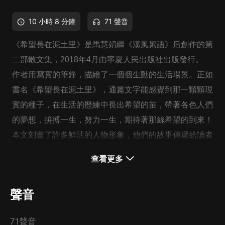
10 小時 8 分鐘
71 聲音
《希望長在泥土里》是馬慧娟繼《溪風絮語》后創作的第
二部散文集，2018年4月由寧夏人民出版社出版發行。
作者用寫實的筆鋒，描繪了一個個生動的生活場景。正如
書名《希望長在泥⼟里》，通篇文字能感覺到那一顆顆現
實的種子，在生活的歷練中長出希望的苗，帶著各色人們
的夢想，拚搏⼀⽣，努力一生，期待著那絲希望的到來！
本文刻畫了許多鮮活的人物形象，他們的故事傳遞給讀者
的有感動、有無奈、有悲傷，簡單卻深刻。
查看更多
本書集中展示了作者在農村生活的經歷和對農村生活的感
悟，以及她參加北京衛視《我是演說家》欄目前后的故
聲音
事。
71聲音