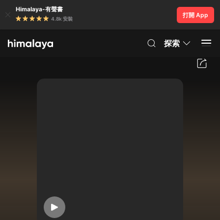
Himalaya-有聲書
打開 App
4.8k 安裝
探索