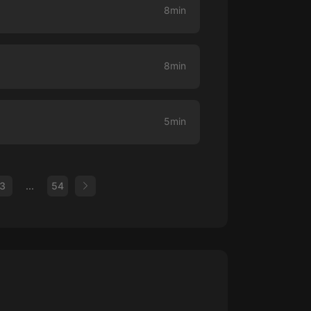
8min
8min
5min
3
...
54