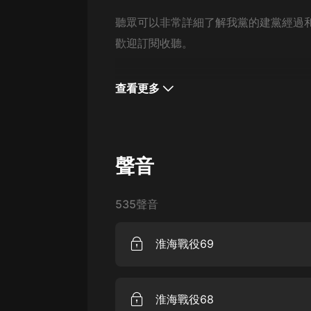
經典名著
聽眾可以非常詳細了解我黨的建黨經過
人物傳記
歡迎訂閱收聽。
電影
生活
查看更多
英語
日語
課程
聲音
少兒教育
535聲音
二次元
教育培訓
淮海戰役69
IT科技
汽車
淮海戰役68