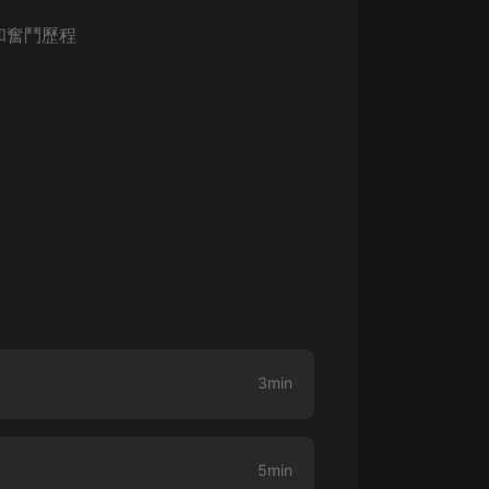
生命科學篇1-2·猴子警長科學探案記|
寶寶巴士科普
和奮鬥歷程
寶寶巴士
【新民間劇場】我的老千江湖｜ 有聲
的紫襟｜ 魔幻千手
有聲的紫襟
《夜色鋼琴曲》
夜色鋼琴曲趙海洋
太荒吞天訣丨熱血玄幻丨紫襟領銜有
聲劇
有聲的紫襟
嫡女貴嫁 | 一刀蘇蘇團隊制作 | 古言
宮鬥重生爽文 多人有聲劇
3min
一刀蘇蘇
中國大案紀實 | 每日一驚案！真實案
件恐怖刑偵尚文
5min
大舌頭尚文