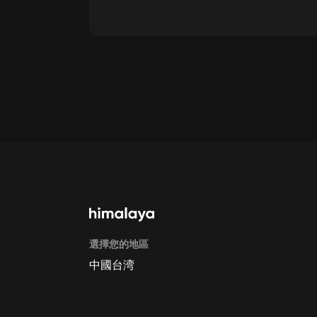
通過網頁端訂閱如何取消？
點擊這裡
通過手機端訂閱如何取消？
Apple Store取消訂閱方法
G
選擇您的地區
中國台湾