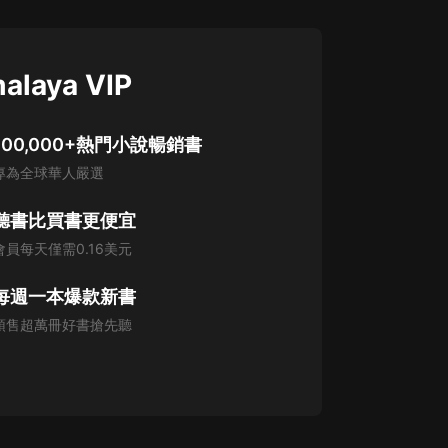
alaya VIP
100,000+熱門小說暢銷書
專為全球華人嚴選
聽書比買書更便宜
會員每天僅需0.16美元
每週一本爆款新書
預售超萬冊好書搶先聽