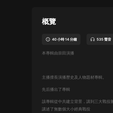
懸疑
科幻
概覽
好書精講
外語
40 小時 14 分鐘
535 聲音
耽美
本專輯由崇田演播
認知思維
人文
音樂
主播擅長演播歷史及人物題材專輯。
粵語
先后播出了專輯
頭條
該專輯從中共建立背景，講到三大戰役
娛樂
講述了無數個大小經典戰役