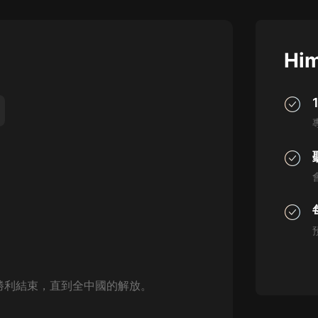
灰姑娘音樂
郭德綱於謙相聲全集
Him
德雲社郭德綱相聲VIP
安全警長啦咘啦哆·假期篇|新篇章加
更|寶寶巴士故事
寶寶巴士
凡人修仙傳|楊洋主演影視原著|薑廣
濤配音多播版本
光合積木
摸金天師【第一季】（紫襟演播）
有聲的紫襟
無敵六皇子|爆笑穿越|無敵流皇子|安
燃領銜有聲小說
勝利結束，直到全中國的解放。
安燃