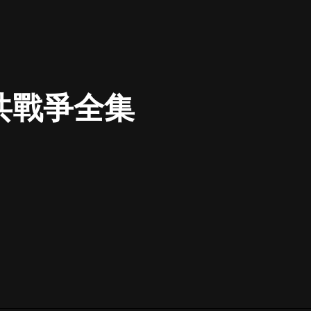
最佳女婿｜都市異能多人有聲劇｜一
種侃侃｜有聲小說
共戰爭全集
一種侃侃
米小圈上學記:一二三年級 | 暢銷出版
物
米小圈
破壞者聯盟篇1-4季·猴子警長科學探
案記|寶寶巴士
寶寶巴士
大奉打更人丨頭陀淵領銜多人有聲
劇|暢聽全集|王鶴棣、田曦薇主演影
視劇原著|賣報小郎君
頭陀淵講故事
總有這樣的歌只想一個人聽