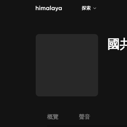
探索
全部
小說
國
個人成長
相聲評書
兒童
歷史
情感治愈
健康養生
商業財經
概覽
聲音
廣播劇