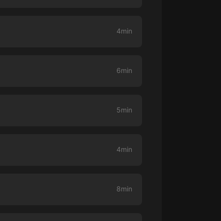
大秦：不裝了，你爹我是秦始皇丨爆
笑穿越丨伍壹劇社多人劇|趙家繼承
4min
人秦朝
伍壹劇社
詭秘之主 | 多人有聲劇丨同名動畫原
著 | 西幻克蘇魯 | 烏賊作品
6min
8082Audio
重生1980：開局迎娶姐姐閨蜜丨頭
陀淵領銜丨重生八零丨精品多人有聲
5min
劇
頭陀淵講故事
成何體統丨雙穿反套路爆笑爽文丨冷
月淺淺&倔強的小紅丨精品多人有聲
4min
劇
o冷月淺淺o
8min