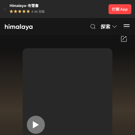
Himalaya-有聲書
打開 App
4.8k 安裝
探索