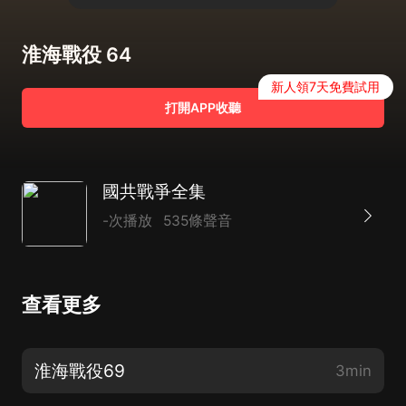
淮海戰役 64
新人領7天免費試用
打開APP收聽
國共戰爭全集
-次播放
535條聲音
查看更多
淮海戰役69
3min