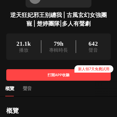
逆天狂妃邪王别纏我 | 古風玄幻女強團
寵 | 楚婷團隊|多人有聲劇
21.1k
79h
642
播放
專輯時長
聲音
新人領7天免費試用
打開APP收聽
概覽
聲音
概覽