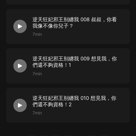
出品：喜馬拉雅
策劃&執行：楚婷工作室
逆天狂妃邪王别纏我 008 叔叔，你看
我像不像你兒子？
購買須知
7min
1、本作品為付費有聲書，購買成功后，即可收聽。
2、版權歸原作者所有，嚴禁翻錄成任何形式，嚴禁在任
逆天狂妃邪王别纏我 009 想見我，你
何第三方平臺傳播，違者將追究其法律責任。
們還不夠資格！1
3、如在充值／購買環節遇到問題，您可通過頁面右上方
7min
按鈕，將頁面分享至微信內使用微信支付完成購買。
4、在購買過程中，如果您有任何問題，可以按以下步驟
逆天狂妃邪王别纏我 010 想見我，你
谘詢在線客服：
們還不夠資格！2
第一步：您可在喜馬拉雅APP【賬號-聯系客服】中谘詢
7min
在線客服；
第二步：如果您無法聯系上APP內在線客服，可關注