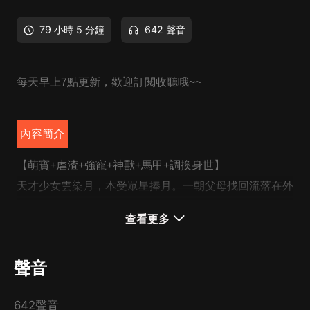
79 小時 5 分鐘
642 聲音
每天早上7點更新，歡迎訂閱收聽哦~~
內容簡介
【萌寶+虐渣+強寵+神獸+馬甲+調換身世】
天才少女雲染月，本受眾星捧月。一朝父母找回流落在外
的親姐，她宛如被打下地獄，搶她婚約，毀她容貌，挖她
查看更多
雙眼，最后還搶走她神獸，將她丟給幽靈玷汙。一睜眼，
來自二十二世紀的異能殺手嘴角勾起一抹冷笑，新仇舊
聲音
怨，一起算！
五年后，她攜神獸萌寶從鬼域拜了九位最強宗師強勢歸
642聲音