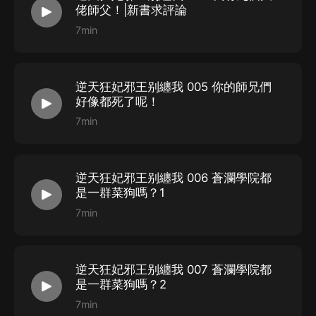
會說話的石頭_劇有範飾 天煞門&帝尊等
佬師父！|新書求評論
余一朵 飾 葉夢&秦鈺&天羅三公主等
7min
綿羊國的艾比飾 安師姐&梁雪薇等
俊傑_FM飾 柳遜&雲璟&安天祿等
卓山_倉央劇社飾 姬無念&顧風等
逆天狂妃邪王别纏我 005 你的師兄們
好像都死了呢！
十一甜 飾 雲雪薇&小青龍&阿靈等
7min
是十玄啊飾 霍修&戚元倧&薄陵等
初十 飾 雲霏霏&饕餮&小鳳凰等
星雨_SoMo飾 小意&蜘蛛妖等
逆天狂妃邪王别纏我 006 蒼瀾學院都
墨霖 飾 雲寒&雲鼎光等
是一群菜狗嗎？1
啊呀二小姐 飾 阿宛等
7min
遙遠之音 飾 蕭氏等
逆天狂妃邪王别纏我 007 蒼瀾學院都
是一群菜狗嗎？2
STAFF
7min