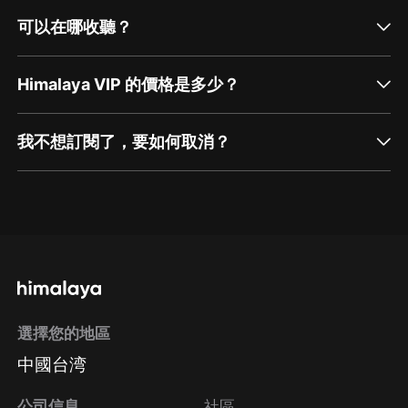
可以在哪收聽？
Himalaya VIP 的價格是多少？
我不想訂閱了，要如何取消？
通過網頁端訂閱如何取消？
點擊這裡
通過手機端訂閱如何取消？
選擇您的地區
Apple Store取消訂閱
中國台湾
方法
Google Play取消訂閱方法
公司信息
社區