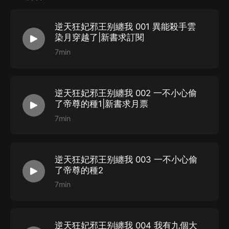
來，踩渣男踹賤女，逆轉乾坤。没想到不僅強大的親生父
母找來了，就連孩子他爹也纏了上來。
逆天狂妃邪王别纏我 001 異能殺手雲
染月穿越了|新書求訂閱
7min
CAST
楚婷 飾 雲染月
七塵火天飾 龍夜焱
逆天狂妃邪王别纏我 002 一不小心偷
了帝尊的種1|新書求月票
綠湖青山 飾 藍舟&雲澤等
7min
洋少FM 飾 雲雪薇&玉蝶等
CV伊彭飾 軒轅祁&穆白等
干將FM 飾 許執事&八長老等
逆天狂妃邪王别纏我 003 一不小心偷
三秦狼叔 飾 公孫海&龍君浩等
了帝尊的種2
悅聽飾 週夫人&軒轅祁母親等
7min
CV青山_有聲盒子飾 程豐&沙善等
烤狼_壹佳劇社飾 雲熠&溫長老等
逆天狂妃邪王别纏我 004 我有九個大