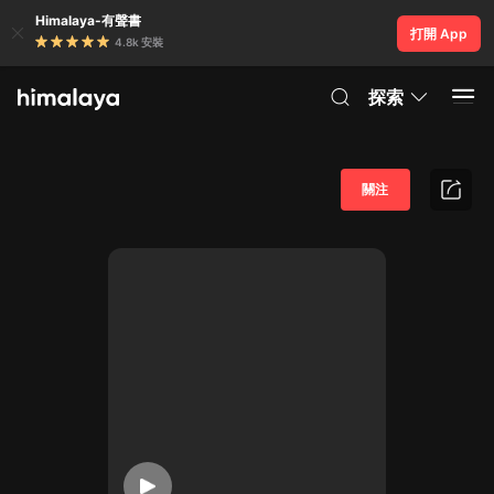
Himalaya-有聲書
打開 App
4.8k 安裝
探索
關注