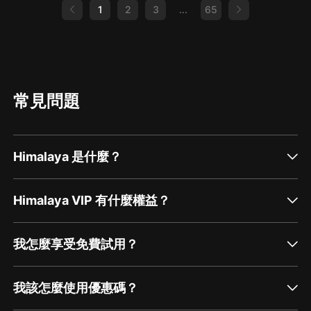
【喜馬拉雅APP】公眾號，通過下方菜單欄里【我的-在
1
2
3
...
65
線客服】谘詢在線客服；
第三步：如果在線客服都未取得聯系，也可撥打客服電
話：400-838-5616
常見問題
Himalaya 是什麼？
Himalaya VIP 有什麼權益？
我怎麼享受免費試用？
我該怎麼使用優惠碼？