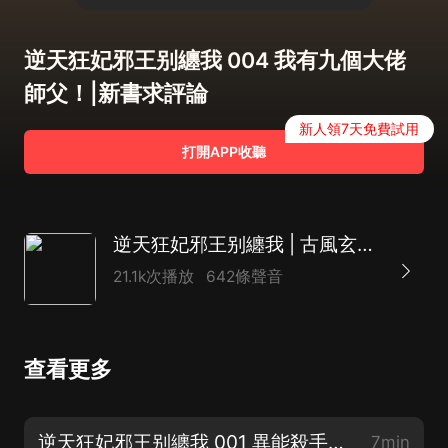
逆天狂妃邪王别纏我 004 我有九個大佬
師父！|新書求評論
新人領7天免費試用
打開APP收聽
逆天狂妃邪王别纏我 | 古風玄幻女強團寵 | 楚婷團隊|多人有聲劇
21.1k次播放
642條聲音
查看更多
逆天狂妃邪王别纏我 001 異能殺手雲染月穿越了|新書求訂閱
7min