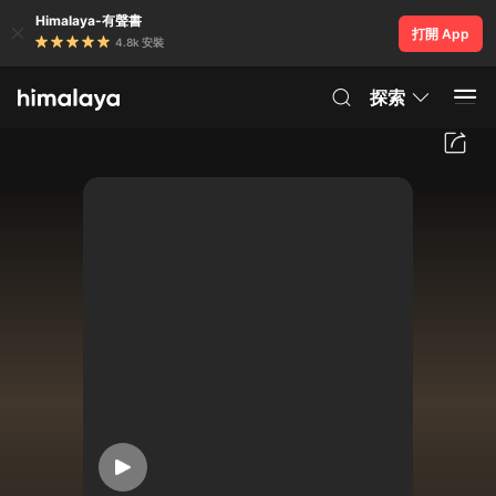
Himalaya-有聲書
打開 App
4.8k 安裝
探索