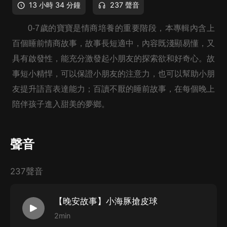
13 小時 34 分鐘
237 聲音
0-7歲的寶寶是情商培養的重要階段，本專輯內含上
百個睡前情商故事，故事長短適中，內容既淺顯易懂，又
具有啟發性，能充分激發起小朋友的探索欲和好奇心。故
事短小精悍，可以保證小朋友的注意力，也可以幫助小朋
友提升語言表達能力；百讀不厭的睡前故事，在每個晚上
陪伴孩子進入甜美的夢鄉。
聲音
237聲音
【晚安故事】小海豚搶皮球
2min