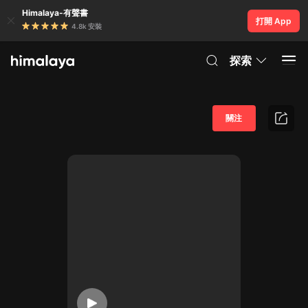
Himalaya-有聲書
打開 App
4.8k 安裝
探索
關注