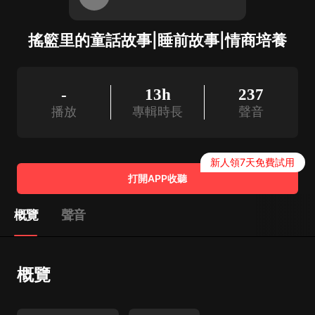
搖籃里的童話故事|睡前故事|情商培養
-
13h
237
播放
專輯時長
聲音
新人領7天免費試用
打開APP收聽
概覽
聲音
概覽