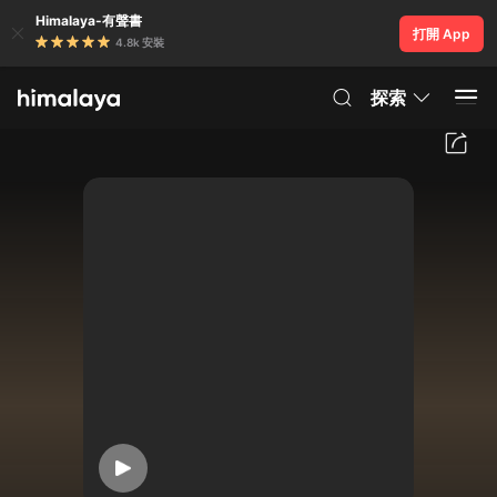
Himalaya-有聲書
打開 App
4.8k 安裝
探索