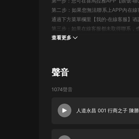
經典名著
第一步：您可在喜馬拉雅APP【賬號-
第二步：如果您無法聯系上APP內在線
人物傳記
通過下方菜單欄里【我的-在線客服】谘
電影
第三步：如果在線客服都未取得聯系，也可撥
生活
查看更多
英語
日語
聲音
課程
少兒教育
1074聲音
二次元
教育培訓
人道永昌 001 行商之子 陳勝
IT科技
汽車