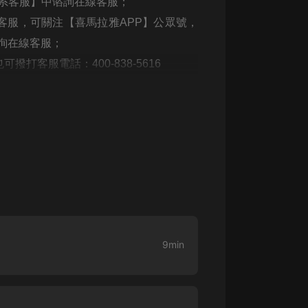
聯系客服】中谘詢在線客服；
生命科學篇1-2·猴子警長科學探案記|
寶寶巴士科普
客服，可關注【喜馬拉雅APP】公眾號，
寶寶巴士
詢在線客服；
【新民間劇場】我的老千江湖｜ 有聲
打客服電話：400-838-5616
的紫襟｜ 魔幻千手
有聲的紫襟
《夜色鋼琴曲》
夜色鋼琴曲趙海洋
太荒吞天訣丨熱血玄幻丨紫襟領銜有
聲劇
有聲的紫襟
嫡女貴嫁 | 一刀蘇蘇團隊制作 | 古言
宮鬥重生爽文 多人有聲劇
9min
一刀蘇蘇
中國大案紀實 | 每日一驚案！真實案
件恐怖刑偵尚文
大舌頭尚文