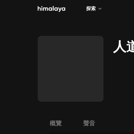
探索
全部
小說
人
個人成長
相聲評書
兒童
歷史
情感治愈
健康養生
商業財經
概覽
聲音
廣播劇