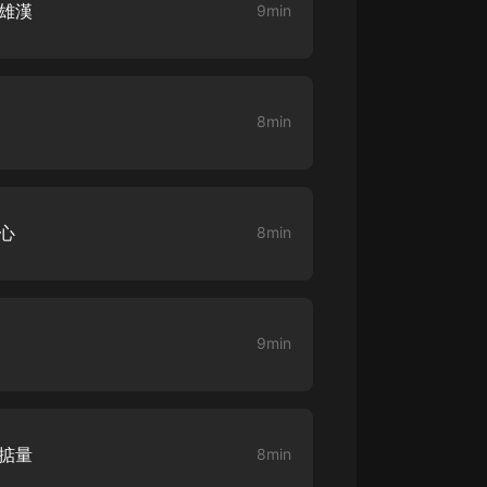
英雄漢
9min
大秦：不裝了，你爹我是秦始皇丨爆
笑穿越丨伍壹劇社多人劇|趙家繼承
人秦朝
伍壹劇社
8min
詭秘之主 | 多人有聲劇丨同名動畫原
著 | 西幻克蘇魯 | 烏賊作品
8082Audio
重生1980：開局迎娶姐姐閨蜜丨頭
人心
8min
陀淵領銜丨重生八零丨精品多人有聲
劇
頭陀淵講故事
成何體統丨雙穿反套路爆笑爽文丨冷
月淺淺&倔強的小紅丨精品多人有聲
劇
9min
o冷月淺淺o
己掂量
8min