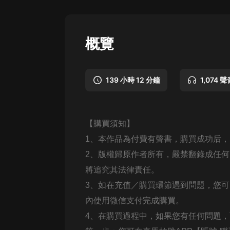
懸疑
科幻
概覽
好書精講
外語
139 小時 12 分鐘
1,074 聲
耽美
認知思維
【購買須知】
人文
1、本作品為付費有聲書，購買成功后
音樂
2、版權歸原作者所有，嚴禁翻錄成任
將追究其法律責任。
粵語
3、如在充值／購買環節遇到問題，您
頭條
內使用微信支付完成購買。
娛樂
4、在購買過程中，如果您有任何問題