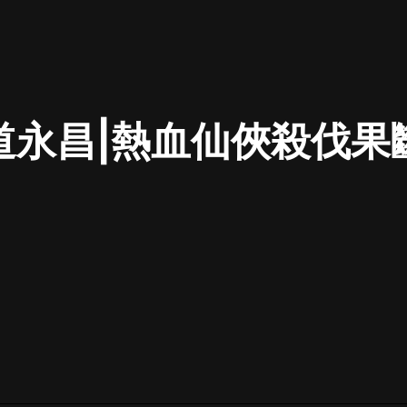
最佳女婿｜都市異能多人有聲劇｜一
種侃侃｜有聲小說
道永昌|熱血仙俠殺伐果
一種侃侃
米小圈上學記:一二三年級 | 暢銷出版
物
米小圈
破壞者聯盟篇1-4季·猴子警長科學探
案記|寶寶巴士
寶寶巴士
大奉打更人丨頭陀淵領銜多人有聲
劇|暢聽全集|王鶴棣、田曦薇主演影
視劇原著|賣報小郎君
頭陀淵講故事
總有這樣的歌只想一個人聽