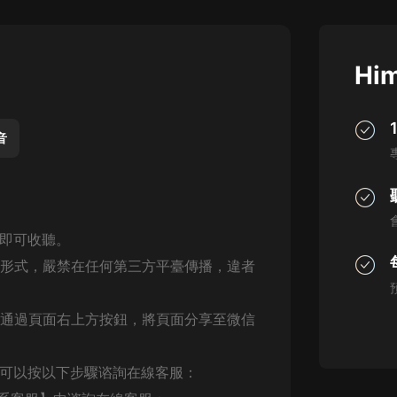
灰姑娘音樂
郭德綱於謙相聲全集
Him
德雲社郭德綱相聲VIP
安全警長啦咘啦哆·假期篇|新篇章加
更|寶寶巴士故事
音
寶寶巴士
凡人修仙傳|楊洋主演影視原著|薑廣
濤配音多播版本
光合積木
，即可收聽。
何形式，嚴禁在任何第三方平臺傳播，違者
摸金天師【第一季】（紫襟演播）
有聲的紫襟
可通過頁面右上方按鈕，將頁面分享至微信
無敵六皇子|爆笑穿越|無敵流皇子|安
燃領銜有聲小說
安燃
，可以按以下步驟谘詢在線客服：