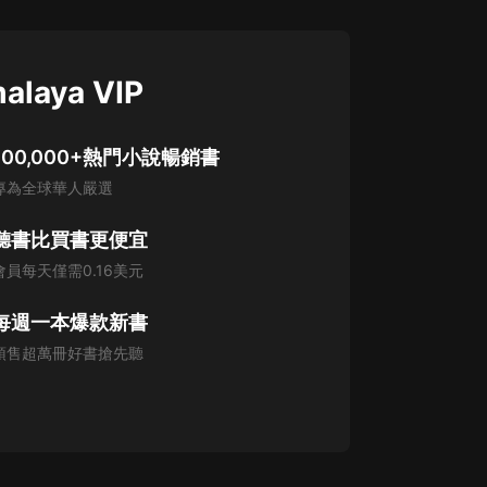
alaya VIP
100,000+熱門小說暢銷書
專為全球華人嚴選
聽書比買書更便宜
會員每天僅需0.16美元
每週一本爆款新書
預售超萬冊好書搶先聽