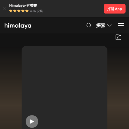
Himalaya-有聲書
打開 App
4.8k 安裝
探索