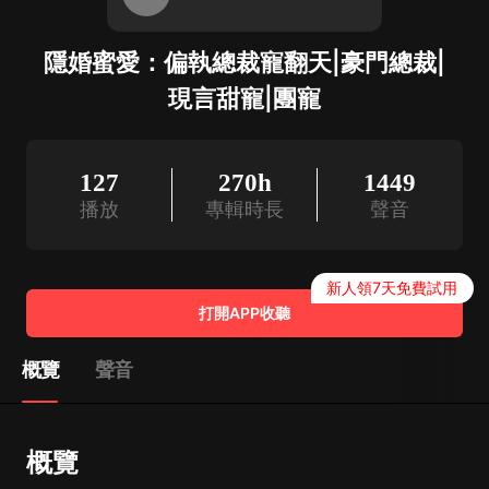
隱婚蜜愛：偏執總裁寵翻天|豪門總裁|
現言甜寵|團寵
127
270h
1449
播放
專輯時長
聲音
新人領7天免費試用
打開APP收聽
概覽
聲音
概覽