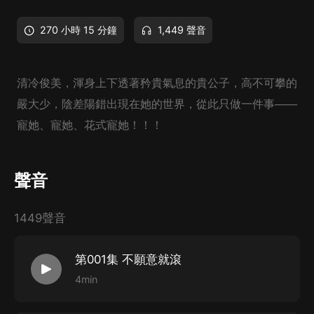
270 小時 15 分鐘
1,449 聲音
清冷俊美，渾身上下透著矜貴氣息的貴公子，高不可攀的
嚴大少，陰差陽錯出現在她的世界，從此只做一件事——
寵她、寵她、花式寵她！！！
聲音
1449聲音
第001集 不願意就滾
4min