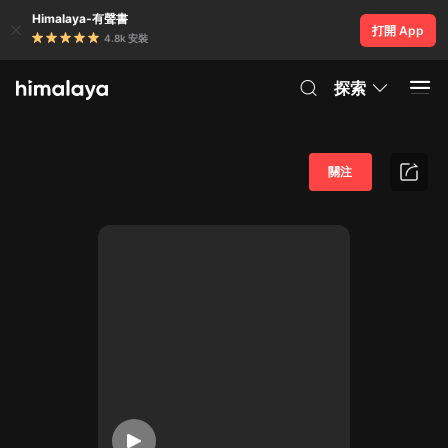
Himalaya-有聲書
打開 App
4.8k 安裝
探索
關注