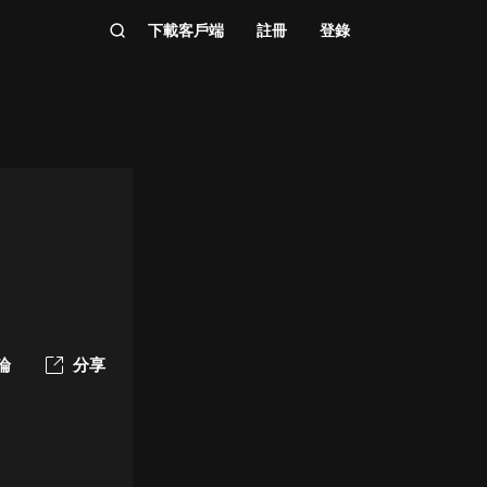
下載客戶端
註冊
登錄
論
分享