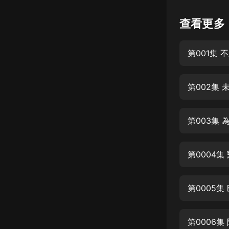
懸疑
查看更多
科幻
第001集 
好書精講
外語
第002集
耽美
認知思維
第003集
人文
音樂
第0004
粵語
第0005集
頭條
娛樂
第0006集