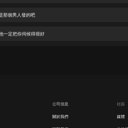
生命科學篇1-2·猴子警長科學探案記|
寶寶巴士科普
寶寶巴士
集 是那個男人發的吧
【新民間劇場】我的老千江湖｜ 有聲
的紫襟｜ 魔幻千手
集 他一定把你伺候得很好
有聲的紫襟
《夜色鋼琴曲》
夜色鋼琴曲趙海洋
太荒吞天訣丨熱血玄幻丨紫襟領銜有
聲劇
有聲的紫襟
嫡女貴嫁 | 一刀蘇蘇團隊制作 | 古言
宮鬥重生爽文 多人有聲劇
公司信息
社區
一刀蘇蘇
中國大案紀實 | 每日一驚案！真實案
關於我們
媒體
件恐怖刑偵尚文
大舌頭尚文