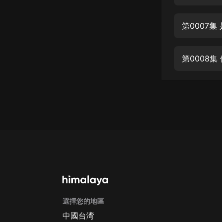
經典名著
人物傳記
第0007
電影
生活
第0008
英語
日語
課程
少兒教育
二次元
教育培訓
IT科技
選擇您的地區
汽車
中國台湾