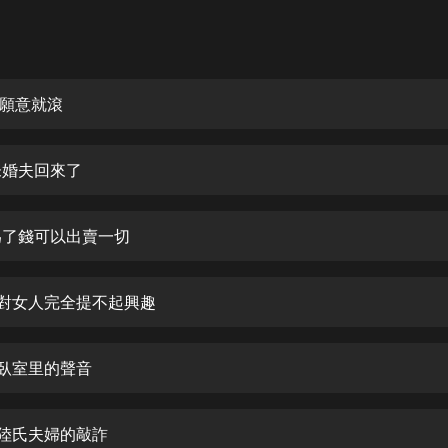
灰姑娘音樂
郭德綱於謙相聲全集
德雲社郭德綱相聲VIP
不願意就滾
安全警長啦咘啦哆·假期篇|新篇章加
更|寶寶巴士故事
 未婚夫回來了
寶寶巴士
凡人修仙傳|楊洋主演影視原著|薑廣
濤配音多播版本
 為了錢可以出賣一切
光合積木
集 對女人完全提不起興趣
摸金天師【第一季】（紫襟演播）
有聲的紫襟
 臥室里的聲音
無敵六皇子|爆笑穿越|無敵流皇子|安
燃領銜有聲小說
安燃
 陸氏夫婦的敲詐