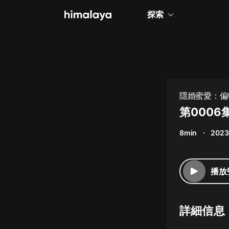
探索
全部
小說
個人成長
隱婚蜜愛：偏
相聲評書
第0006
兒童
8min
2023
歷史
情感治愈
播放
健康養生
商業財經
詳細信息
廣播劇