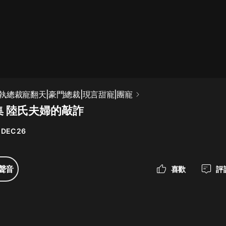
最佳女婿｜都市異能多人有聲劇｜一
種侃侃｜有聲小說
一種侃侃
米小圈上學記:一二三年級 | 暢銷出版
執總裁寵翻天|豪門總裁|現言甜寵|團寵
物
集 陸氏夫婦的敲詐
米小圈
 DEC 26
破壞者聯盟篇1-4季·猴子警長科學探
案記|寶寶巴士
寶寶巴士
聲音
喜歡
評
大奉打更人丨頭陀淵領銜多人有聲
劇|暢聽全集|王鶴棣、田曦薇主演影
視劇原著|賣報小郎君
頭陀淵講故事
總有這樣的歌只想一個人聽