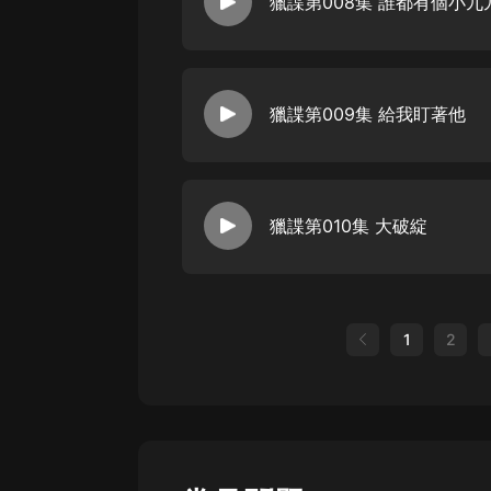
獵諜第008集 誰都有個小九
獵諜第009集 給我盯著他
獵諜第010集 大破綻
1
2