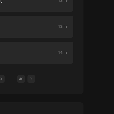
九
13min
13min
14min
3
...
40