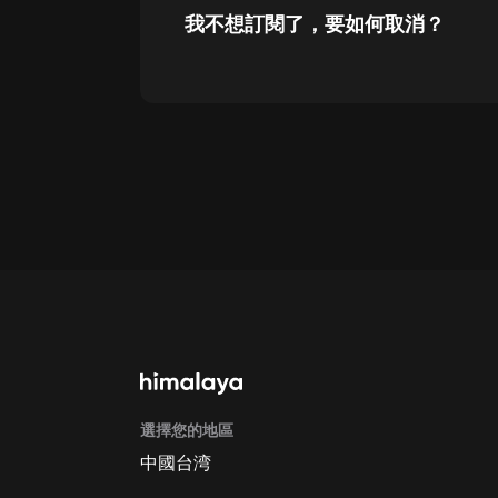
我不想訂閱了，要如何取消？
通過網頁端訂閱如何取消？
點擊這裡
通過手機端訂閱如何取消？
Apple Store取消訂閱方法
G
選擇您的地區
中國台湾