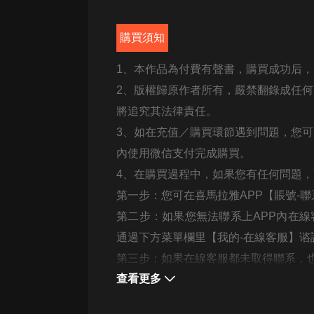
經典名著
人物傳記
購買須知
電影
1、本作品為付費有聲書，購買成功后
生活
2、版權歸原作者所有，嚴禁翻錄成任
英語
將追究其法律責任。
3、如在充值／購買環節遇到問題，您
日語
內使用微信支付完成購買。
課程
4、在購買過程中，如果您有任何問題
少兒教育
第一步：您可在喜馬拉雅APP【賬號-
二次元
第二步：如果您無法聯系上APP內在線
通過下方菜單欄里【我的-在線客服】谘
教育培訓
第三步：如果在線客服都未取得聯系，也可撥
IT科技
查看更多
汽車