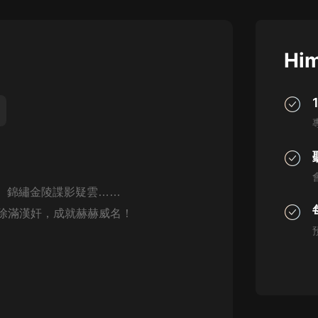
灰姑娘音樂
郭德綱於謙相聲全集
Him
德雲社郭德綱相聲VIP
安全警長啦咘啦哆·假期篇|新篇章加
更|寶寶巴士故事
寶寶巴士
凡人修仙傳|楊洋主演影視原著|薑廣
濤配音多播版本
光合積木
奸、錦繡金陵諜影疑雲……
除滿漢奸，成就赫赫威名！
摸金天師【第一季】（紫襟演播）
有聲的紫襟
無敵六皇子|爆笑穿越|無敵流皇子|安
燃領銜有聲小說
安燃