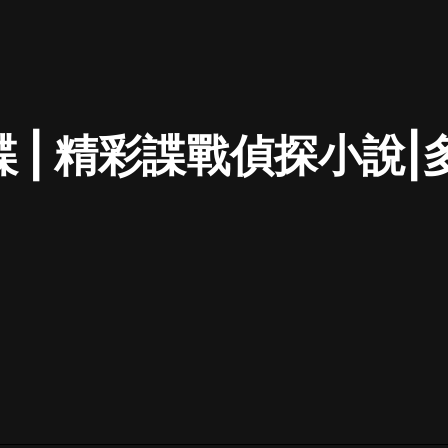
最佳女婿｜都市異能多人有聲劇｜一
種侃侃｜有聲小說
諜 | 精彩諜戰偵探小說
一種侃侃
米小圈上學記:一二三年級 | 暢銷出版
物
米小圈
破壞者聯盟篇1-4季·猴子警長科學探
案記|寶寶巴士
寶寶巴士
大奉打更人丨頭陀淵領銜多人有聲
劇|暢聽全集|王鶴棣、田曦薇主演影
視劇原著|賣報小郎君
頭陀淵講故事
總有這樣的歌只想一個人聽