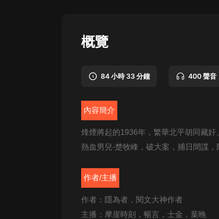
懸疑
科幻
概覽
好書精講
外語
84 小時 33 分鐘
400 聲音
耽美
認知思維
內容簡介
人文
烽煙將起的1936年，繁華北平胡同藏
音樂
熱血男兒-楚牧峰，破大案，捕日間諜，
粵語
作者/主播
頭條
作者：隱為者，閱文大神作者
娛樂
主播：摩崖時刻，暢言，士金，葉晚