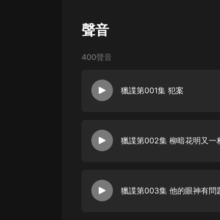
戲曲
旅遊
聲音
免費專區
400聲音
暢銷書
其他
獵諜第001集 犯案
獵諜第002集 柳暗花明又一
獵諜第003集 他的眼神有問