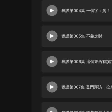
獵諜第004集 一個字：貪！
獵諜第005集 不義之財
獵諜第006集 這個東西有蹊
獵諜第007集 登門拜訪，投