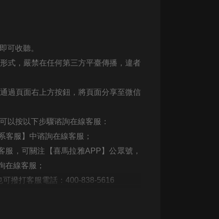
生命科學篇1-2·猴子警長科學探案記|
寶寶巴士科普
寶寶巴士
【新民間劇場】我的老千江湖｜ 有聲
，即可收聽。
的紫襟｜ 魔幻千手
有聲的紫襟
何形式，嚴禁在任何第三方平臺傳播，違者
《夜色鋼琴曲》
可通過頁面右上方按鈕，將頁面分享至微信
夜色鋼琴曲趙海洋
太荒吞天訣丨熱血玄幻丨紫襟領銜有
，可以按以下步驟谘詢在線客服：
聲劇
聯系客服】中谘詢在線客服；
有聲的紫襟
客服，可關注【喜馬拉雅APP】公眾號，
嫡女貴嫁 | 一刀蘇蘇團隊制作 | 古言
詢在線客服；
宮鬥重生爽文 多人有聲劇
一刀蘇蘇
打客服電話：400-838-5616
中國大案紀實 | 每日一驚案！真實案
件恐怖刑偵尚文
大舌頭尚文