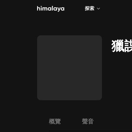
探索
全部
小說
獵
個人成長
相聲評書
兒童
歷史
情感治愈
健康養生
商業財經
概覽
聲音
廣播劇