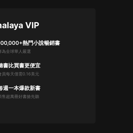
alaya VIP
100,000+熱門小說暢銷書
專為全球華人嚴選
聽書比買書更便宜
會員每天僅需0.16美元
每週一本爆款新書
預售超萬冊好書搶先聽