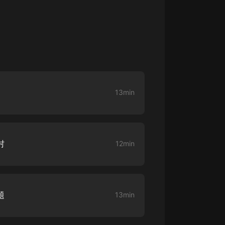
大秦：不裝了，你爹我是秦始皇丨爆
笑穿越丨伍壹劇社多人劇|趙家繼承
人秦朝
伍壹劇社
詭秘之主 | 多人有聲劇丨同名動畫原
著 | 西幻克蘇魯 | 烏賊作品
8082Audio
13min
重生1980：開局迎娶姐姐閨蜜丨頭
陀淵領銜丨重生八零丨精品多人有聲
劇
頭陀淵講故事
成何體統丨雙穿反套路爆笑爽文丨冷
村
12min
月淺淺&倔強的小紅丨精品多人有聲
劇
o冷月淺淺o
題
13min