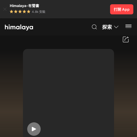
Himalaya-有聲書
打開 App
4.8k 安裝
探索