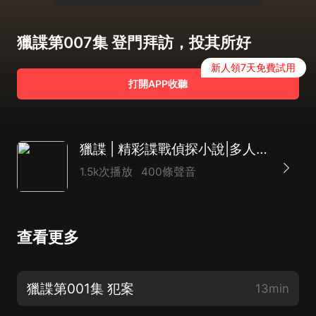
獵諜第007集 登門拜訪，投其所好
新人領7天免費試用
打開APP收聽
獵諜 | 精彩諜戰偵探小說|多人有聲劇
1.5k次播放
400條聲音
查看更多
獵諜第001集 犯案
13min