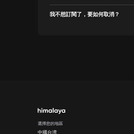
我不想訂閱了，要如何取消？
通過網頁端訂閱如何取消？
點擊這裡
通過手機端訂閱如何取消？
Apple Store取消訂閱方法
G
選擇您的地區
中國台湾