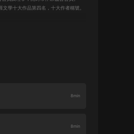
生命科學篇1-2·猴子警長科學探案記|
寶寶巴士科普
天涯文學十大作品第四名，十大作者稱號。
寶寶巴士
》
【新民間劇場】我的老千江湖｜ 有聲
的紫襟｜ 魔幻千手
有聲的紫襟
《夜色鋼琴曲》
夜色鋼琴曲趙海洋
太荒吞天訣丨熱血玄幻丨紫襟領銜有
聲劇
有聲的紫襟
8min
嫡女貴嫁 | 一刀蘇蘇團隊制作 | 古言
宮鬥重生爽文 多人有聲劇
一刀蘇蘇
中國大案紀實 | 每日一驚案！真實案
8min
件恐怖刑偵尚文
大舌頭尚文