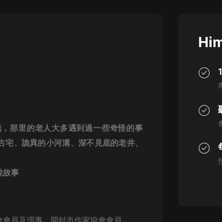
灰姑娘音樂
郭德綱於謙相聲全集
Him
德雲社郭德綱相聲VIP
安全警長啦咘啦哆·假期篇|新篇章加
更|寶寶巴士故事
寶寶巴士
凡人修仙傳|楊洋主演影視原著|薑廣
濤配音多播版本
光合積木
鎮，那里的老人大多遇到過一些奇怪的事
古宅、詭異的小河溝、深不見底的老井、
摸金天師【第一季】（紫襟演播）
有聲的紫襟
說故事
無敵六皇子|爆笑穿越|無敵流皇子|安
燃領銜有聲小說
安燃
會會員及理事，開封市作家協會會員。