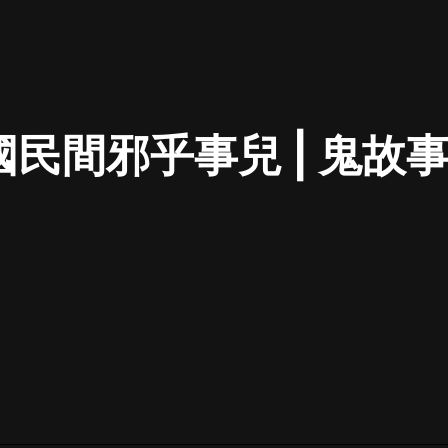
最佳女婿｜都市異能多人有聲劇｜一
種侃侃｜有聲小說
民間邪乎事兒 | 鬼故事 
一種侃侃
米小圈上學記:一二三年級 | 暢銷出版
物
米小圈
破壞者聯盟篇1-4季·猴子警長科學探
案記|寶寶巴士
寶寶巴士
大奉打更人丨頭陀淵領銜多人有聲
劇|暢聽全集|王鶴棣、田曦薇主演影
視劇原著|賣報小郎君
頭陀淵講故事
總有這樣的歌只想一個人聽