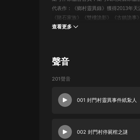
經典名著
代表作：《鄉村靈異錄》獲得2013年
人物傳記
《賭石家族》《雙樓詭影》《古鎮詭事
電影
查看更多
生活
英語
聲音
日語
課程
201聲音
少兒教育
二次元
001 封門村靈異事件紙紮人
教育培訓
IT科技
汽車
002 封門村停屍棺之謎