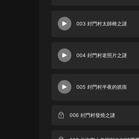
戲曲
旅遊
003 封門村太師椅之謎
免費專區
暢銷書
其他
004 封門村老照片之謎
005 封門村半夜的抓痕
006 封門村發燒之謎