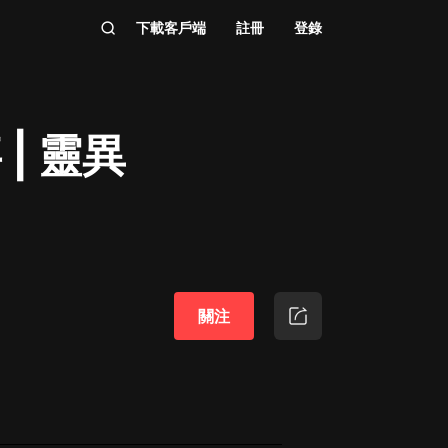
下載客戶端
註冊
登錄
| 靈異
關注