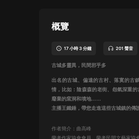
懸疑
科幻
概覽
好書精講
外語
17 小時 3 分鐘
201 聲音
耽美
古城多靈異，民間邪乎多
認知思維
人文
出名的古城、偏遠的古村、落寞的古
情，比如：陰森森的老街、怨氣深重的
音樂
廢棄的窯洞和墳地……
粵語
主播王鐵錘，帶您走進這些古城鎮的傳
頭條
娛樂
作者簡介：曲高峰
蘭考作家協會會員，蘭考民間文藝家協