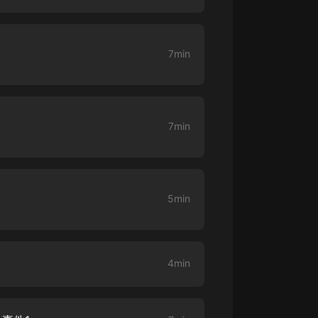
大秦：不裝了，你爹我是秦始皇丨爆
笑穿越丨伍壹劇社多人劇|趙家繼承
人秦朝
7min
伍壹劇社
詭秘之主 | 多人有聲劇丨同名動畫原
著 | 西幻克蘇魯 | 烏賊作品
8082Audio
7min
重生1980：開局迎娶姐姐閨蜜丨頭
陀淵領銜丨重生八零丨精品多人有聲
劇
頭陀淵講故事
成何體統丨雙穿反套路爆笑爽文丨冷
5min
月淺淺&倔強的小紅丨精品多人有聲
劇
o冷月淺淺o
4min