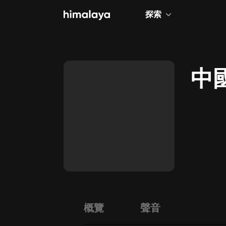
探索
全部
小說
中國
個人成長
相聲評書
兒童
歷史
情感治愈
健康養生
商業財經
概覽
聲音
廣播劇