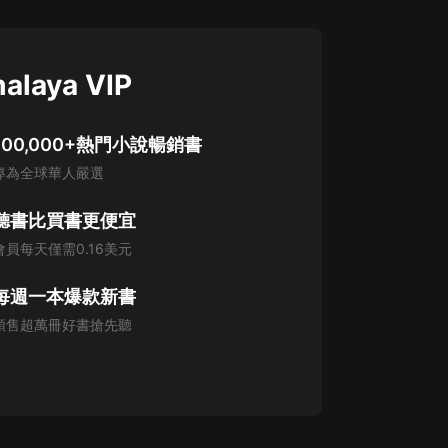
alaya VIP
100,000+熱門小說暢銷書
專為全球華人嚴選
聽書比買書更便宜
會員每天僅需0.16美元
每週一本爆款新書
預售超萬冊好書搶先聽