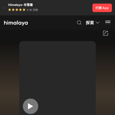
Himalaya-有聲書
打開 App
4.8k 安裝
探索