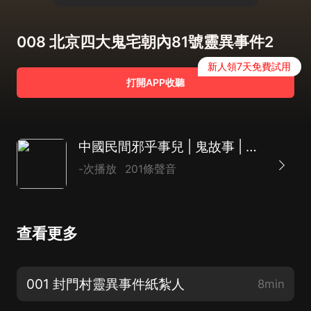
008 北京四大鬼宅朝內81號靈異事件2
新人領7天免費試用
打開APP收聽
中國民間邪乎事兒 | 鬼故事 | 靈異
-次播放
201條聲音
查看更多
001 封門村靈異事件紙紮人
8min