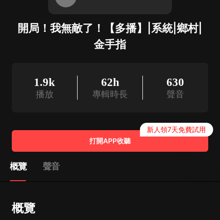
開局！我無敵了！【多播】|系統|鄉村|
金手指
1.9k
62h
630
播放
專輯時長
聲音
新人領7天免費試用
打開APP收聽
概覽
聲音
概覽