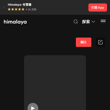
Himalaya-有聲書
打開 App
4.8k 安裝
探索
關注