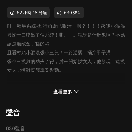
62 小時 18 分鐘
630 聲音
叮！種馬系統-五行葫蘆已激活！嗯？！！！落魄小混混
被蛇一口咬出了個系統！嘶。。。種馬是什麼鬼啊？不應
該是無敵金手指的嗎！
且看村頭小混混張小三兒！一路逆襲！捅穿甲子溝！
張小三摸雞的功夫了得，后來開始摸女人，他發現，這摸
女人比摸雞既簡單又帶勁....
查看更多
聲音
630聲音