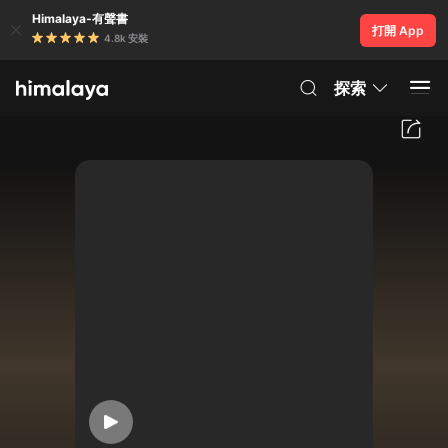
Himalaya-有聲書
打開 App
4.8k 安裝
探索