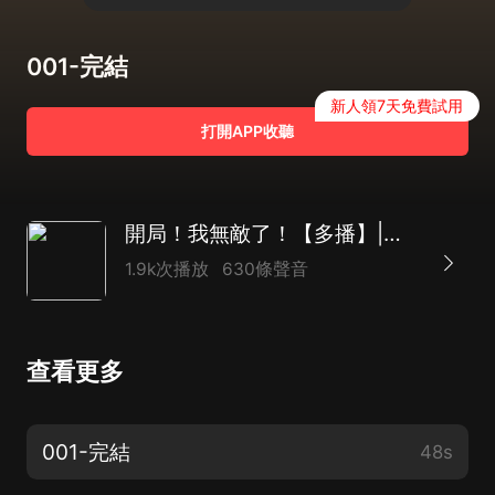
001-完結
新人領7天免費試用
打開APP收聽
開局！我無敵了！【多播】|系統|鄉村|金手指
1.9k次播放
630條聲音
查看更多
001-完結
48s