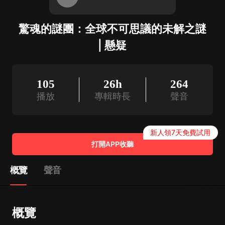
驚魂的謎團：全球不可思議的未解之謎
| 懸疑
105
26h
264
播放
專輯時長
聲音
新人領7天免費試用
打開APP收聽
概覽
聲音
概覽