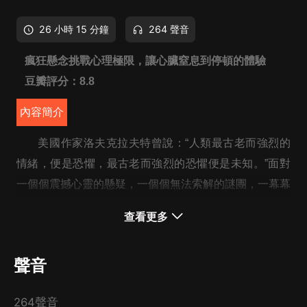
26 小時 15 分鐘
264 聲音
瘋狂懸念挑戰心理極限，讓心臟窒息到停頓的體驗
豆瓣評分：8.8
內容簡介
美國作家洛夫克拉夫特曾說：“人類最古老而強烈的
情緒，便是恐懼，最古老而強烈的恐懼便是未知。”面對
一個個震撼心靈的懸疑，一個個無法索解的謎團，一幕幕
魅影重重的歷史往事，一頁頁有關生命的驚人話題，我們
查看更多
驚悚，我們敬畏，我們疑惑，我們驚歎，也使我們不得不
密切關注和發出疑問。
聲音
《驚魂的謎團大全集》幾乎涵蓋了當今世界各個領域的
最恐怖、最玄妙的各種謎團，生活中無奇不有的怪異現
264聲音