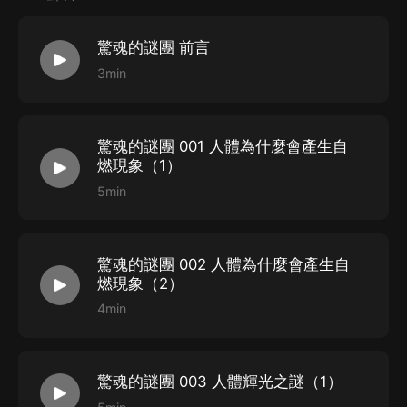
象，帶著你在懸疑叢生的敘述中品味神奇的大千世界，隨
著情節變化而蕩氣回腸。
驚魂的謎團 前言
我們在這里並不是想給大家一個答案，連科學家都無
3min
法定案的事情，我們也不能盲目地下定論，只是把這些事
情展現給讀者，科學家們的觀點也是見仁見智、各不相
同，有的聽起來甚至有點“離經叛道”，但這當中不乏智慧
驚魂的謎團 001 人體為什麼會產生自
燃現象（1）
的閃光，我們可以自己去參透、去領悟。
5min
《驚魂的謎團大全集》旨在引領讀者進入精彩玄妙、匪
夷所思的神秘世界，同時帶來心靈緊縮、脊背發涼卻又欲
罷不能的閱讀快感。
驚魂的謎團 002 人體為什麼會產生自
燃現象（2）
主播介紹
4min
又見飛兒：多類型小說演播者。擅長小說人物形象塑造，
畫面刻畫、氣氛渲染。跟隨艾寶良老師學習演播藝術至
驚魂的謎團 003 人體輝光之謎（1）
今，多部專輯好評不斷，《大陰陽》、《天書凶鬼錄》、