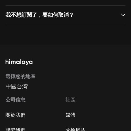
我不想訂閱了，要如何取消？
通過網頁端訂閱如何取消？
點擊這裡
通過手機端訂閱如何取消？
選擇您的地區
Apple Store取消訂閱
中國台湾
方法
Google Play取消訂閱方法
公司信息
社區
關於我們
媒體
聯繫我們
兌換權益