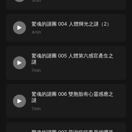
5min
《獵罪案卷》，以及《世界奇聞錄》等廣受好評。
給我一分支持，還您十倍努力，感謝小夥伴們收聽、訂
閱。希望和熱愛聽書的朋友們多交流溝通。
驚魂的謎團 004 人體輝光之謎（2）
4min
驚魂的謎團 005 人體第六感官產生之
謎
7min
驚魂的謎團 006 雙胞胎有心靈感應之
謎
7min