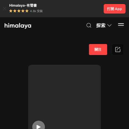
Himalaya-有聲書
打開 App
4.8k 安裝
探索
關注