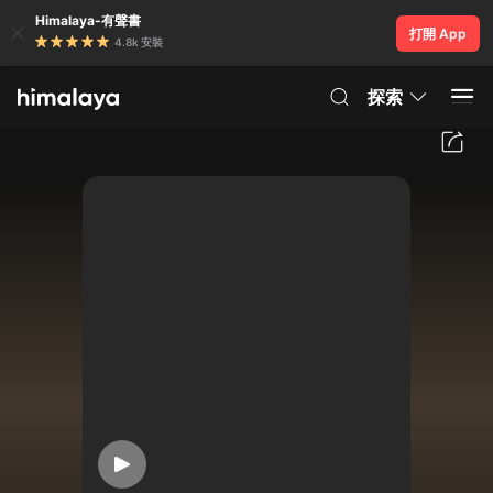
Himalaya-有聲書
打開 App
4.8k 安裝
探索