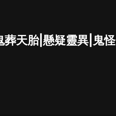
最佳女婿｜都市異能多人有聲劇｜一
種侃侃｜有聲小說
鬼葬天胎|懸疑靈異|鬼怪
一種侃侃
米小圈上學記:一二三年級 | 暢銷出版
物
米小圈
破壞者聯盟篇1-4季·猴子警長科學探
案記|寶寶巴士
寶寶巴士
大奉打更人丨頭陀淵領銜多人有聲
劇|暢聽全集|王鶴棣、田曦薇主演影
視劇原著|賣報小郎君
頭陀淵講故事
總有這樣的歌只想一個人聽