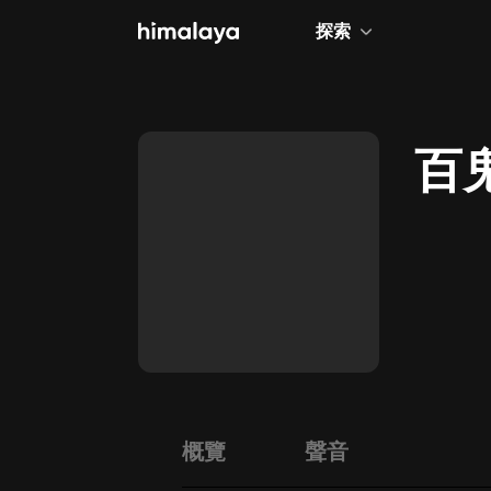
探索
全部
小說
百
個人成長
相聲評書
兒童
歷史
情感治愈
健康養生
商業財經
概覽
聲音
廣播劇