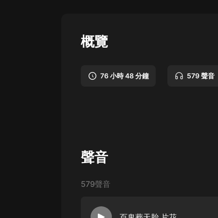
懸疑
科幻
概覽
好書精講
外語
76 小時 48 分鐘
579 聲音
耽美
認知思維
人文
音樂
聲音
粵語
頭條
579聲音
娛樂
百鬼葬天胎 片花