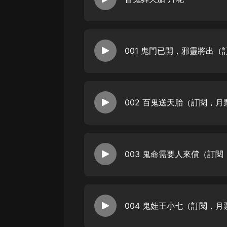
經典名著
人物傳記
電影
生活
英語
日語
002 百鬼送天胎（訂閱，
課程
少兒教育
二次元
教育培訓
IT科技
004 鬼娃王小七（訂閱，
汽車