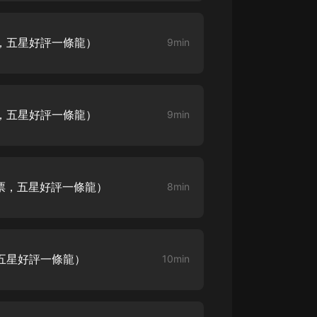
大秦：不裝了，你爹我是秦始皇丨爆
笑穿越丨伍壹劇社多人劇|趙家繼承
票，五星好評一條龍）
9min
人秦朝
伍壹劇社
詭秘之主 | 多人有聲劇丨同名動畫原
著 | 西幻克蘇魯 | 烏賊作品
8082Audio
票，五星好評一條龍）
9min
重生1980：開局迎娶姐姐閨蜜丨頭
陀淵領銜丨重生八零丨精品多人有聲
劇
頭陀淵講故事
月票，五星好評一條龍）
8min
成何體統丨雙穿反套路爆笑爽文丨冷
月淺淺&倔強的小紅丨精品多人有聲
劇
o冷月淺淺o
，五星好評一條龍）
10min