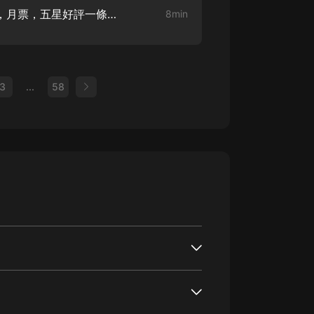
009 水鬼索命誰來償（訂閱，月票，五星好評一條龍）
8min
3
...
58