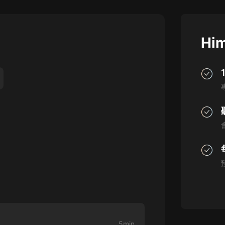
灰姑娘音樂
郭德綱於謙相聲全集
Him
德雲社郭德綱相聲VIP
安全警長啦咘啦哆·假期篇|新篇章加
更|寶寶巴士故事
寶寶巴士
凡人修仙傳|楊洋主演影視原著|薑廣
濤配音多播版本
光合積木
摸金天師【第一季】（紫襟演播）
有聲的紫襟
無敵六皇子|爆笑穿越|無敵流皇子|安
燃領銜有聲小說
安燃
5min