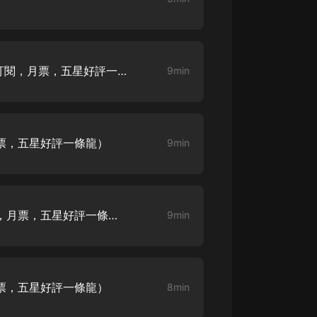
生命科學篇1-2·猴子警長科學探案記|
寶寶巴士科普
寶寶巴士
【新民間劇場】我的老千江湖｜ 有聲
001 鬼門已開，邪靈將出（訂閱，月票，五星好評一條龍）
9min
的紫襟｜ 魔幻千手
有聲的紫襟
《夜色鋼琴曲》
夜色鋼琴曲趙海洋
月票，五星好評一條龍）
9min
太荒吞天訣丨熱血玄幻丨紫襟領銜有
聲劇
有聲的紫襟
003 鬼命需要人來償（訂閱，月票，五星好評一條龍）
9min
嫡女貴嫁 | 一刀蘇蘇團隊制作 | 古言
宮鬥重生爽文 多人有聲劇
一刀蘇蘇
月票，五星好評一條龍）
中國大案紀實 | 每日一驚案！真實案
8min
件恐怖刑偵尚文
大舌頭尚文