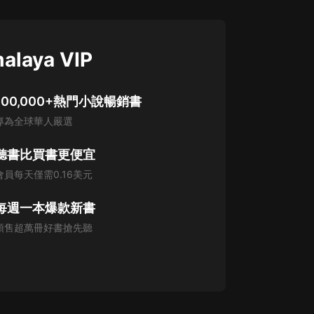
alaya VIP
100,000+熱門小說暢銷書
專為全球華人嚴選
聽書比買書更便宜
會員每天僅需0.16美元
每週一本爆款新書
預售超萬冊好書搶先聽