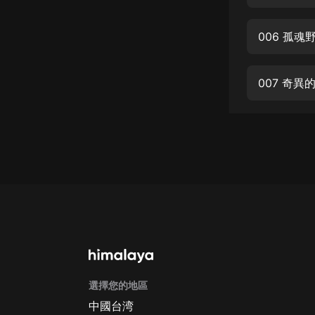
經典名著
人物傳記
006 孤
電影
生活
007 奇
英語
日語
課程
少兒教育
二次元
教育培訓
IT科技
選擇您的地區
汽車
中國台湾