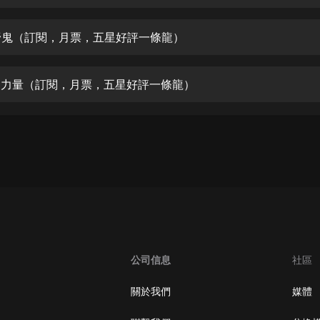
生命科學篇1-2·猴子警長科學探案記|
寶寶巴士科普
寶寶巴士
魂野鬼（訂閱，月票，五星好評一條龍）
【新民間劇場】我的老千江湖｜ 有聲
的紫襟｜ 魔幻千手
異的力量（訂閱，月票，五星好評一條龍）
有聲的紫襟
《夜色鋼琴曲》
夜色鋼琴曲趙海洋
太荒吞天訣丨熱血玄幻丨紫襟領銜有
聲劇
有聲的紫襟
嫡女貴嫁 | 一刀蘇蘇團隊制作 | 古言
宮鬥重生爽文 多人有聲劇
公司信息
社區
一刀蘇蘇
中國大案紀實 | 每日一驚案！真實案
關於我們
媒體
件恐怖刑偵尚文
大舌頭尚文