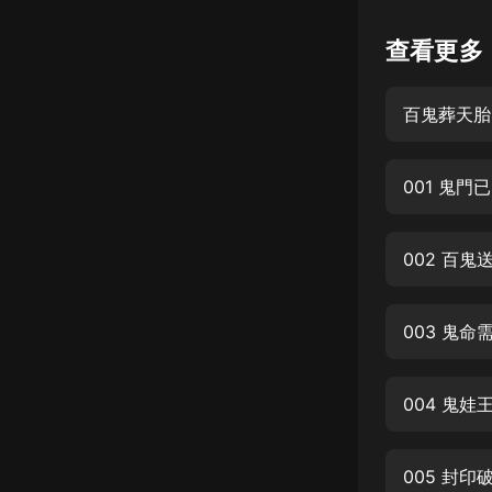
懸疑
查看更多
科幻
百鬼葬天胎
好書精講
外語
001 鬼
耽美
認知思維
002 百
人文
音樂
003 鬼
粵語
004 鬼
頭條
娛樂
005 封