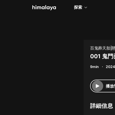
探索
全部
小說
個人成長
百鬼葬天胎|
相聲評書
001 
兒童
9min
2024
歷史
情感治愈
播放
健康養生
商業財經
詳細信息
廣播劇