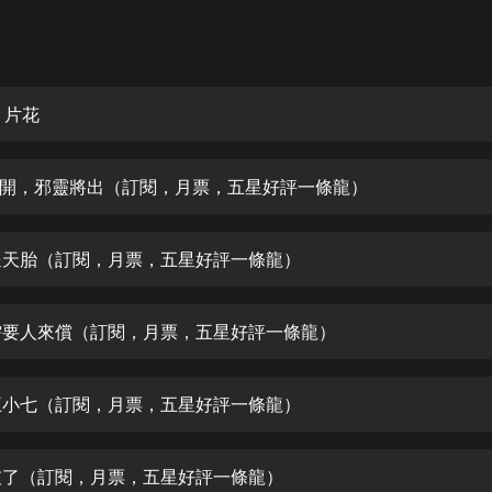
灰姑娘音樂
郭德綱於謙相聲全集
德雲社郭德綱相聲VIP
 片花
安全警長啦咘啦哆·假期篇|新篇章加
更|寶寶巴士故事
門已開，邪靈將出（訂閱，月票，五星好評一條龍）
寶寶巴士
凡人修仙傳|楊洋主演影視原著|薑廣
濤配音多播版本
鬼送天胎（訂閱，月票，五星好評一條龍）
光合積木
命需要人來償（訂閱，月票，五星好評一條龍）
摸金天師【第一季】（紫襟演播）
有聲的紫襟
娃王小七（訂閱，月票，五星好評一條龍）
無敵六皇子|爆笑穿越|無敵流皇子|安
燃領銜有聲小說
安燃
印破了（訂閱，月票，五星好評一條龍）