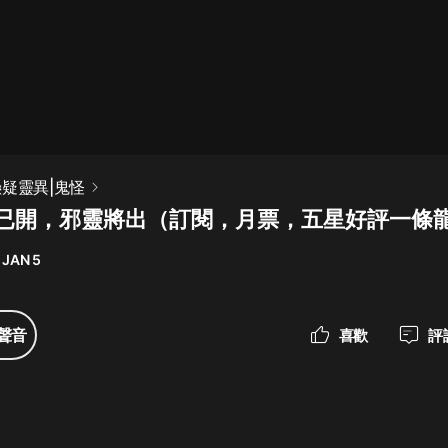
最佳女婿｜都市異能多人有聲劇｜一
種侃侃｜有聲小說
一種侃侃
米小圈上學記:一二三年級 | 暢銷出版
懸疑靈異|鬼怪
物
鬼門已開，邪靈將出（訂閱，月票，五星好評一條
米小圈
 JAN 5
破壞者聯盟篇1-4季·猴子警長科學探
案記|寶寶巴士
寶寶巴士
聲音
喜歡
評
大奉打更人丨頭陀淵領銜多人有聲
劇|暢聽全集|王鶴棣、田曦薇主演影
視劇原著|賣報小郎君
頭陀淵講故事
總有這樣的歌只想一個人聽