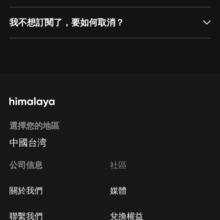
我不想訂閱了，要如何取消？
通過網頁端訂閱如何取消？
點擊這裡
通過手機端訂閱如何取消？
選擇您的地區
Apple Store取消訂閱
中國台湾
方法
Google Play取消訂閱方法
公司信息
社區
關於我們
媒體
聯繫我們
兌換權益