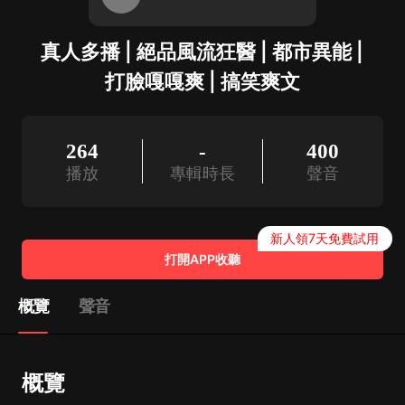
真人多播 | 絕品風流狂醫 | 都市異能 |
打臉嘎嘎爽 | 搞笑爽文
264
-
400
播放
專輯時長
聲音
新人領7天免費試用
打開APP收聽
概覽
聲音
概覽