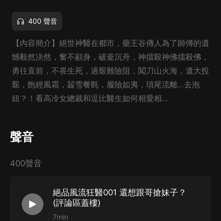
400 聲音
【內容簡介】絕世神醫在都市，藥王谷傳人為了師傅的遺
憾毅然決然，奮不顧身，破釜沉舟，神擋殺神佛擋殺佛，
勇往直前，不畏生死，過艱難險阻，闖刀山火海，遺大投
艱，飽經風霜，齧雪餐氈，履險如夷，瑣尾流離…去泡
妞？！看高冷女總裁和逗比醫生如何相愛相...
聲音
400聲音
絕品風流狂醫001 還想跟哥搶妹子？
(評論區蓋樓)
7min