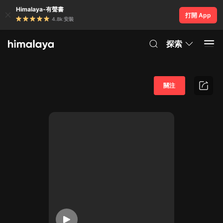
Himalaya-有聲書
打開 App
4.8k 安裝
探索
關注