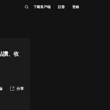
下載客戶端
註冊
登錄
點讚、收
論
分享