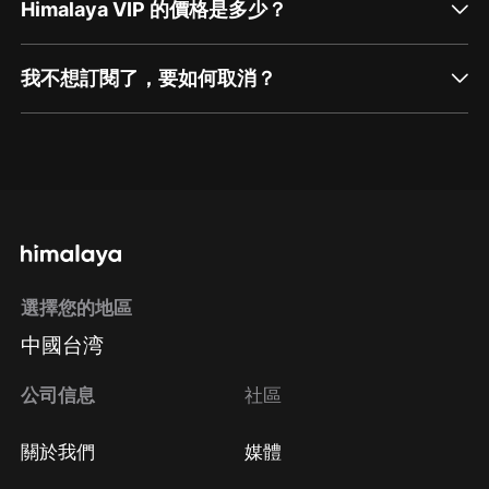
Himalaya VIP 的價格是多少？
我不想訂閱了，要如何取消？
通過網頁端訂閱如何取消？
點擊這裡
通過手機端訂閱如何取消？
選擇您的地區
Apple Store取消訂閱
中國台湾
方法
Google Play取消訂閱方法
公司信息
社區
關於我們
媒體