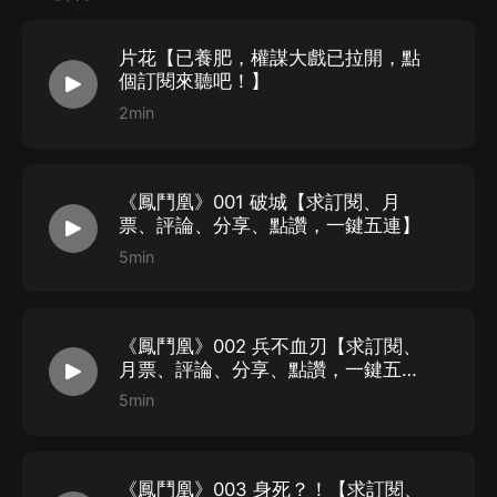
片花【已養肥，權謀大戲已拉開，點
個訂閱來聽吧！】
改編自《鳳鬥凰：腹黑帝王追妻記》，作者尤心言。
2min
由燁夜聲閣劇社為大家傾情演繹的多人精品有聲劇。
《鳳鬥凰》001 破城【求訂閱、月
票、評論、分享、點讚，一鍵五連】
女頻
男女雙強
古風言情
江湖權謀
宮鬥
女強
5min
《鳳鬥凰》002 兵不血刃【求訂閱、
月票、評論、分享、點讚，一鍵五
連】
5min
《鳳鬥凰》003 身死？！【求訂閱、