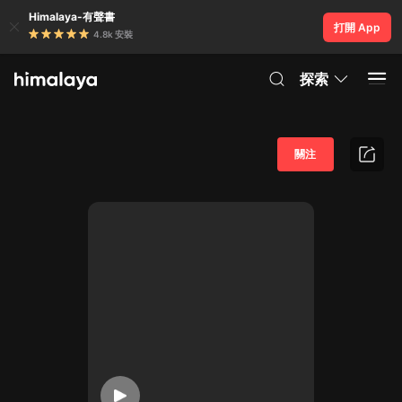
Himalaya-有聲書
打開 App
4.8k 安裝
探索
關注