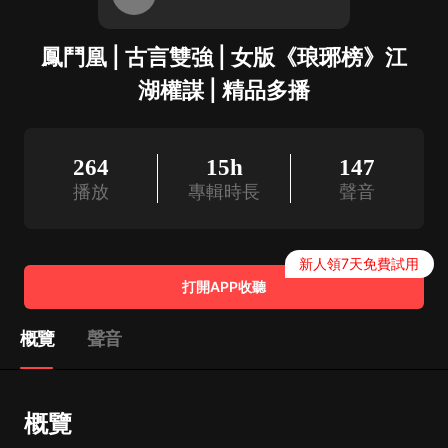
鳳鬥凰 | 古言雙強 | 女版《琅琊榜》江
湖權謀 | 精品多播
264
15h
147
播放
專輯時長
聲音
新人領7天免費試用
打開APP收聽
概覽
聲音
概覽