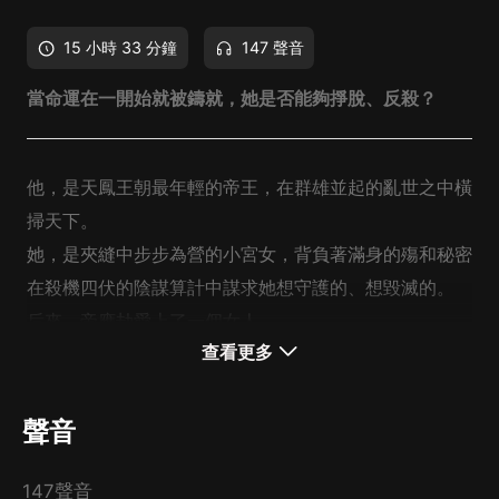
15 小時 33 分鐘
147 聲音
當命運在一開始就被鑄就，她是否能夠掙脫、反殺？
他，是天鳳王朝最年輕的帝王，在群雄並起的亂世之中橫
掃天下。
她，是夾縫中步步為營的小宮女，背負著滿身的殤和秘密
在殺機四伏的陰謀算計中謀求她想守護的、想毀滅的。
后來，帝應劫愛上了一個女人。
查看更多
后來，過往的真相逐漸被揭開——
原來她不只是個小宮女，
原來他們早就無數次地擦肩而過。
聲音
這一次，他和她又會是何種結局？
這最最難解的誅心之劫，誅的是誰的心？又是誰的劫？
147聲音