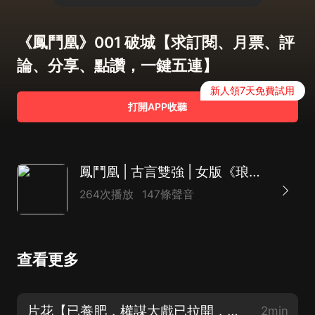
《鳳鬥凰》001 破城【求訂閱、月票、評
論、分享、點讚，一鍵五連】
新人領7天免費試用
打開APP收聽
鳳鬥凰 | 古言雙強 | 女版《琅琊榜》江湖權謀 | 精品多播
264次播放
147條聲音
查看更多
片花【已養肥，權謀大戲已拉開，點個訂閱來聽吧！】
2min