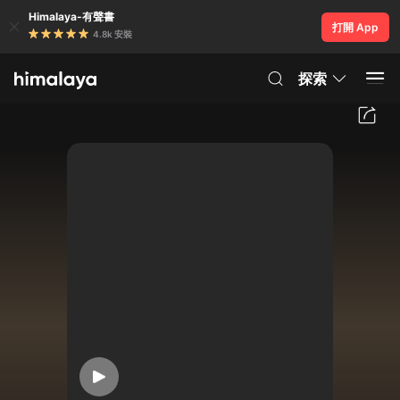
Himalaya-有聲書
打開 App
4.8k 安裝
探索