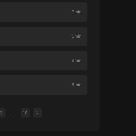
7min
6min
6min
6min
3
...
18