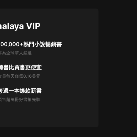
alaya VIP
100,000+熱門小說暢銷書
專為全球華人嚴選
聽書比買書更便宜
會員每天僅需0.16美元
每週一本爆款新書
預售超萬冊好書搶先聽