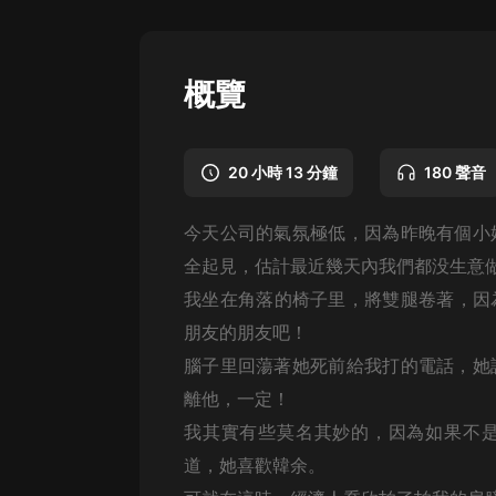
懸疑
科幻
概覽
好書精講
外語
20 小時 13 分鐘
180 聲音
耽美
今天公司的氣氛極低，因為昨晚有個小
認知思維
全起見，估計最近幾天內我們都没生意
人文
我坐在角落的椅子里，將雙腿卷著，因
音樂
朋友的朋友吧！
腦子里回蕩著她死前給我打的電話，她
粵語
離他，一定！
頭條
我其實有些莫名其妙的，因為如果不
娛樂
道，她喜歡韓余。