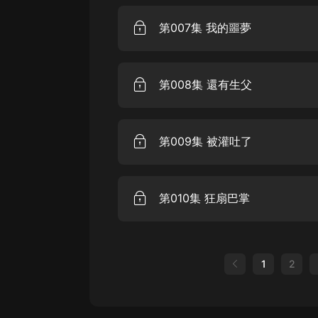
第007集 我的噩夢
第008集 還有生父
第009集 被灌吐了
第010集 狂扇巴掌
1
2