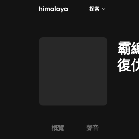
探索
全部
小說
霸
個人成長
復
相聲評書
兒童
歷史
情感治愈
健康養生
商業財經
概覽
聲音
廣播劇