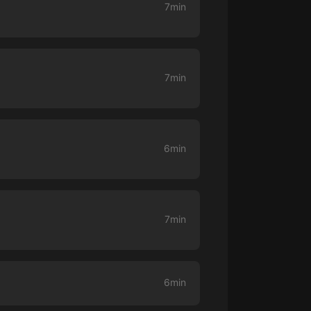
7min
大秦：不裝了，你爹我是秦始皇丨爆
笑穿越丨伍壹劇社多人劇|趙家繼承
人秦朝
伍壹劇社
7min
詭秘之主 | 多人有聲劇丨同名動畫原
著 | 西幻克蘇魯 | 烏賊作品
8082Audio
重生1980：開局迎娶姐姐閨蜜丨頭
6min
陀淵領銜丨重生八零丨精品多人有聲
劇
頭陀淵講故事
成何體統丨雙穿反套路爆笑爽文丨冷
月淺淺&倔強的小紅丨精品多人有聲
劇
7min
o冷月淺淺o
6min