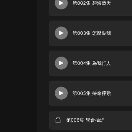
戲曲
第002集 碧海藍天
旅遊
免費專區
第003集 怎麼點我
暢銷書
其他
第004集 為我打人
第005集 拚命掙紮
第006集 學會抽煙