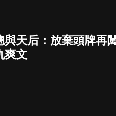
最佳女婿｜都市異能多人有聲劇｜一
種侃侃｜有聲小說
總與天后：放棄頭牌再闖
一種侃侃
米小圈上學記:一二三年級 | 暢銷出版
仇爽文
物
米小圈
破壞者聯盟篇1-4季·猴子警長科學探
案記|寶寶巴士
寶寶巴士
大奉打更人丨頭陀淵領銜多人有聲
劇|暢聽全集|王鶴棣、田曦薇主演影
視劇原著|賣報小郎君
頭陀淵講故事
總有這樣的歌只想一個人聽