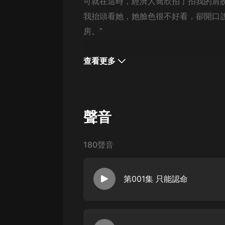
經典名著
可就在這時，經濟人喬欣拍了拍我的肩
我抬頭看她，她臉色很不好看，卻開口說
人物傳記
房。”
電影
生活
查看更多
英語
日語
聲音
課程
少兒教育
180聲音
二次元
教育培訓
第001集 只能認命
IT科技
汽車