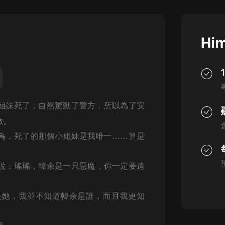
灰姑娘音樂
郭德綱於謙相聲全集
Him
德雲社郭德綱相聲VIP
安全警長啦咘啦哆·假期篇|新篇章加
更|寶寶巴士故事
寶寶巴士
姐妹死了，自然驚動了警方，所以為了安
凡人修仙傳|楊洋主演影視原著|薑廣
濤配音多播版本
做。
光合積木
為，死了的那個小姐妹是我唯一……算是
摸金天師【第一季】（紫襟演播）
有聲的紫襟
說：瑤瑤，韓余是一只惡魔，你一定要遠
無敵六皇子|爆笑穿越|無敵流皇子|安
是她，我並不知道韓余是誰，而且我更知
燃領銜有聲小說
安燃