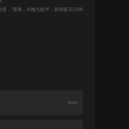
膀。
生命科學篇1-2·猴子警長科學探案記|
寶寶巴士科普
道，“莫瑤，今晚九點半，碧海藍天1206
寶寶巴士
【新民間劇場】我的老千江湖｜ 有聲
的紫襟｜ 魔幻千手
有聲的紫襟
《夜色鋼琴曲》
夜色鋼琴曲趙海洋
太荒吞天訣丨熱血玄幻丨紫襟領銜有
聲劇
有聲的紫襟
嫡女貴嫁 | 一刀蘇蘇團隊制作 | 古言
宮鬥重生爽文 多人有聲劇
6min
一刀蘇蘇
中國大案紀實 | 每日一驚案！真實案
件恐怖刑偵尚文
大舌頭尚文