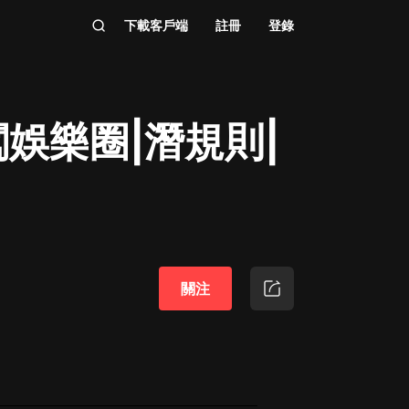
下載客戶端
註冊
登錄
娛樂圈|潛規則|
關注