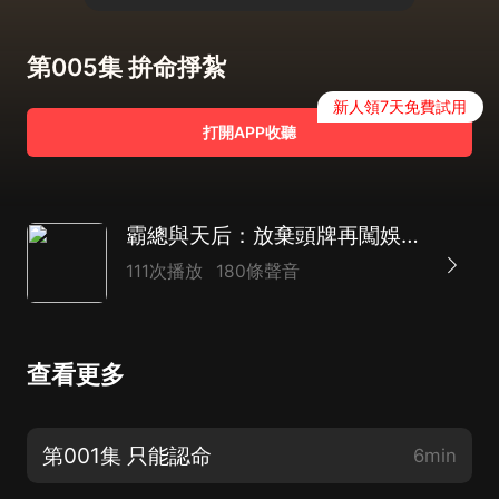
第005集 拚命掙紮
新人領7天免費試用
打開APP收聽
霸總與天后：放棄頭牌再闖娛樂圈|潛規則|復仇爽文
111次播放
180條聲音
查看更多
第001集 只能認命
6min