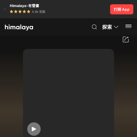
Himalaya-有聲書
打開 App
4.8k 安裝
探索