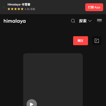
Himalaya-有聲書
打開 App
4.8k 安裝
探索
關注