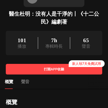
醫生杜明：没有人是干淨的丨《十二公
民》編劇著
101
7h
65
播放
專輯時長
聲音
新人領7天免費試用
打開APP收聽
概覽
聲音
概覽