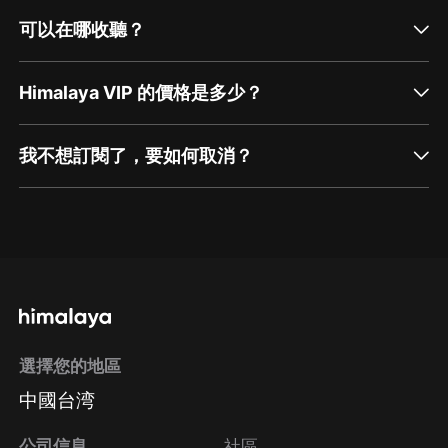
可以在哪收聽？
Himalaya VIP 的價格是多少？
我不想訂閱了，要如何取消？
通過網頁端訂閱如何取消？
點擊這裡
通過手機端訂閱如何取消？
選擇您的地區
Apple Store取消訂閱
中國台湾
方法
Google Play取消訂閱方法
公司信息
社區