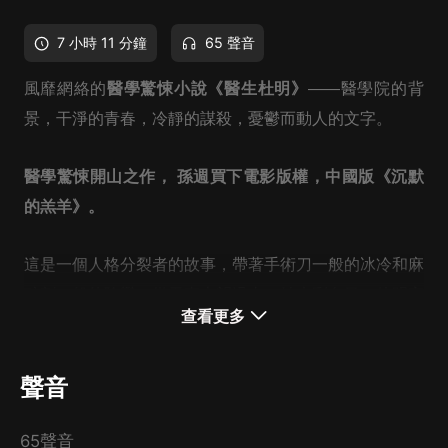
7 小時 11 分鐘
65 聲音
風靡網絡的
醫學驚悚小說《醫生杜明》
――醫學院的背
景，干淨的青春，冷靜的謀殺，憂鬱而動人的文字。
醫學驚悚開山之作， 孫週買下電影版權，中國版《沉默
的羔羊》。
這是一個人格分裂者的故事，帶著手術刀一般的冰冷和麻
醉劑一般的陰鬱。從天臺上望過去，她光彩奪目；他明亮
查看更多
單純。可是轉過身去，她坐在地上打開雙腿，極儘挑逗之
能事；而他，在轉瞬間將女人的身體肢解，熟練，且不動
聲音
聲色。在這個世界上，没有人是干淨的。――這句散失在
風中的對白，成為整篇小說抑鬱的基調和預示結局的讖
65聲音
語。