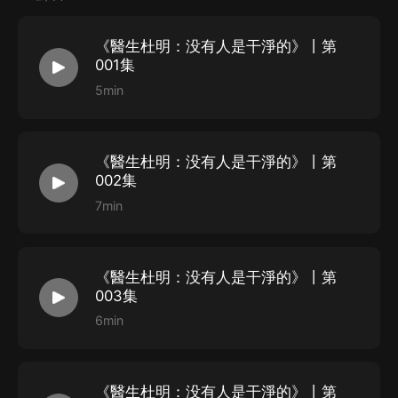
《醫生杜明：没有人是干淨的》丨第
也許，世界上没有人是干淨的也許，天使的情人就是魔
001集
鬼；也許，愛情的終極就是毀滅；也許，驚悚的定義就是
5min
醫生杜明；也許，這並不是也許。
《醫生杜明：没有人是干淨的》丨第
【作者簡介】
002集
小汗原名韓景龍，七十年代后生人。雙魚座，不好結群，
7min
天生是孤獨的動物，所以總被人懷疑是神秘的天蠍座。從
小喜讀書，厭學習，一路跌跌撞撞，九十年代就讀醫學院
《醫生杜明：没有人是干淨的》丨第
臨床麻醉專業，后成為名麻醉師。
003集
6min
2001年從醫院辭職，從此流浪天涯。換過許多工作，卻
離醫生越來越遠。喜歡到處遊蕩，現旅居法國。《醫生杜
明》是他首部中篇小說，有讀者稱之為“中國版的《沉默
《醫生杜明：没有人是干淨的》丨第