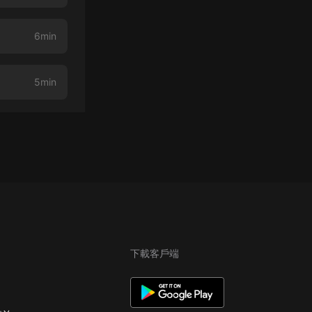
6min
5min
下載客戶端