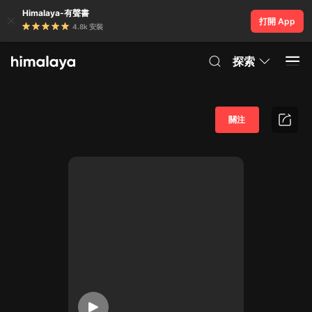
Himalaya-有聲書
打開 App
4.8k 安裝
探索
關注