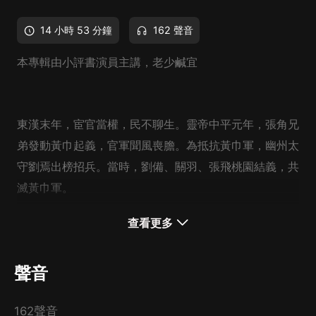
14 小時 53 分鐘
162 聲音
本專輯由小評書演員主講，老少鹹宜
東漢末年，宦官當權，民不聊生。靈帝中平元年，張角兄
弟發動黃巾起義，官軍聞風喪膽。為抵抗黃巾軍，幽州太
守劉焉出榜招兵。當時，劉備、關羽、張飛桃園結義，共
滅黃巾軍。
后來張飛鞭打督郵，劉玄德馬跳潭溪，才有了三顧茅廬。
查看更多
諸葛亮舌戰群儒，草船借箭，借東風，火燒戰船。
最后鼎立三國，天下三分。
聲音
關羽走麥城，蜀漢歸曹。
162聲音