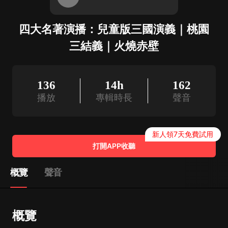
四大名著演播：兒童版三國演義｜桃園
三結義｜火燒赤壁
136
14h
162
播放
專輯時長
聲音
新人領7天免費試用
打開APP收聽
概覽
聲音
概覽