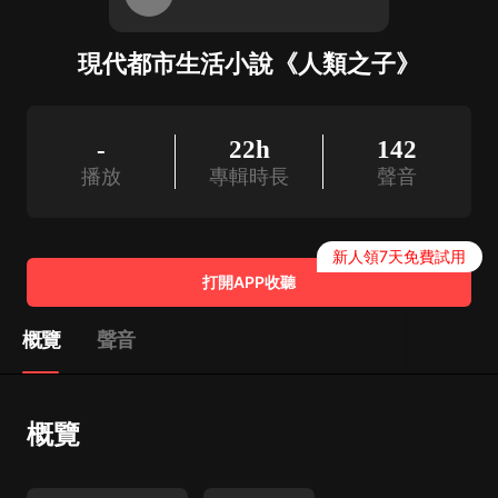
現代都市生活小說《人類之子》
-
22h
142
播放
專輯時長
聲音
新人領7天免費試用
打開APP收聽
概覽
聲音
概覽