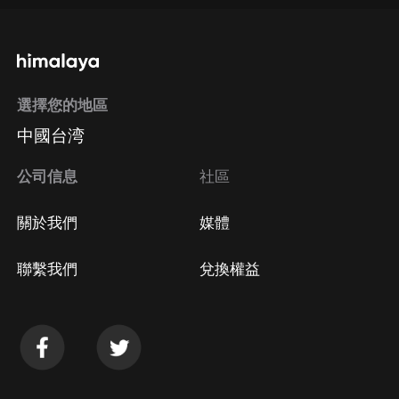
通過手機端訂閱如何取消？
選擇您的地區
Apple Store取消訂閱
中國台湾
方法
Google Play取消訂閱方法
公司信息
社區
關於我們
媒體
聯繫我們
兌換權益