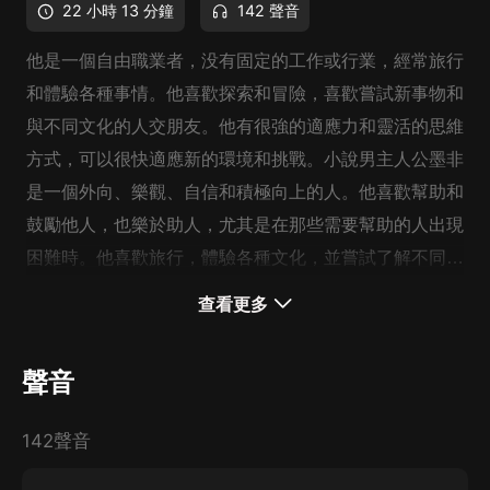
22 小時 13 分鐘
142 聲音
他是一個自由職業者，没有固定的工作或行業，經常旅行
和體驗各種事情。他喜歡探索和冒險，喜歡嘗試新事物和
與不同文化的人交朋友。他有很強的適應力和靈活的思維
方式，可以很快適應新的環境和挑戰。小說男主人公墨非
是一個外向、樂觀、自信和積極向上的人。他喜歡幫助和
鼓勵他人，也樂於助人，尤其是在那些需要幫助的人出現
困難時。他喜歡旅行，體驗各種文化，並嘗試了解不同國
家的人民和文化。墨非的社會地位比較低，他没有固定收
查看更多
入，但他通過自由職業和賺錢的方式來維持生計。他喜歡
自由自在的生活方式，不喜歡被束縛和限制。他喜歡自由
聲音
探索，但也會為自己的夢想和目標而奮鬥。
142聲音