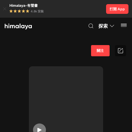
Himalaya-有聲書
打開 App
4.8k 安裝
探索
關注