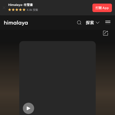
Himalaya-有聲書
打開 App
4.8k 安裝
探索