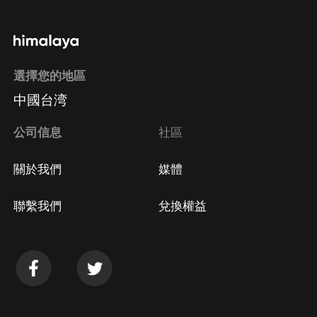
通過手機端訂閱如何取消？
選擇您的地區
Apple Store取消訂閱
中國台湾
方法
Google Play取消訂閱方法
公司信息
社區
關於我們
媒體
聯繫我們
兌換權益