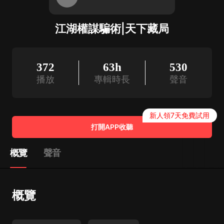
江湖權謀騙術|天下藏局
372
63h
530
播放
專輯時長
聲音
新人領7天免費試用
打開APP收聽
概覽
聲音
概覽