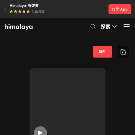
Himalaya-有聲書
打開 App
4.8k 安裝
探索
關注