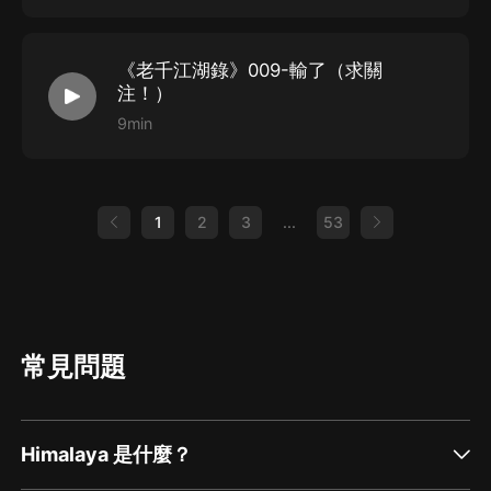
《老千江湖錄》009-輸了（求關
注！）
9min
1
2
3
...
53
常見問題
Himalaya 是什麼？