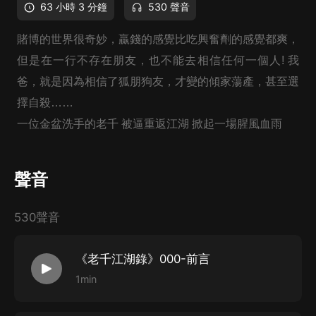
63 小時 3 分鐘
530 聲音
賭博的世界很奇妙，贏錢的感覺比吃興奮劑的感覺都爽，
但是在一行不存在朋友，也不能去相信任何一個人! 我
爸，就是因為相信了狐朋狗友，才變的傾家蕩產，甚至選
擇自殺……
一位金盆洗手的老千 被逼重返江湖 掀起一場腥風血雨
聲音
530聲音
《老千江湖錄》000-前言
1min