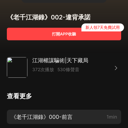
《老千江湖錄》002-違背承諾
新人領7天免費試用
打開APP收聽
江湖權謀騙術|天下藏局
372次播放
530條聲音
查看更多
《老千江湖錄》000-前言
1min