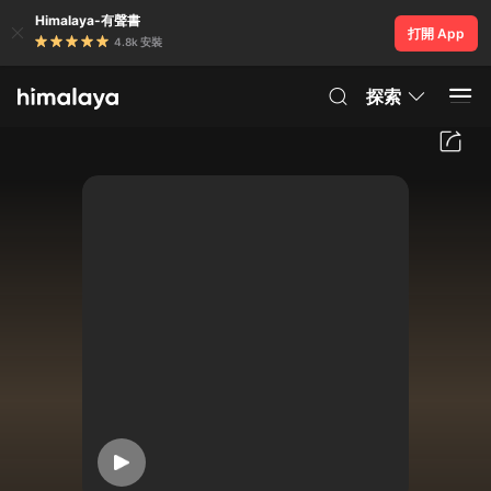
Himalaya-有聲書
打開 App
4.8k 安裝
探索