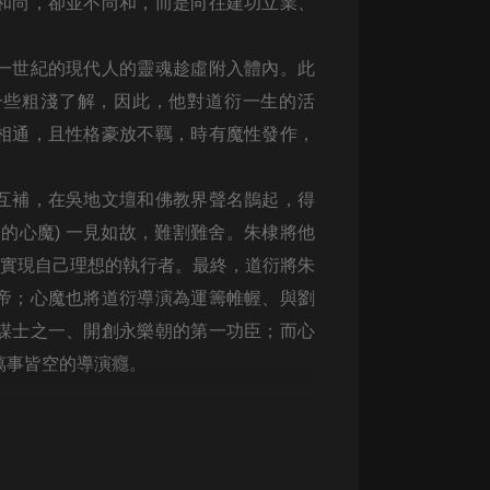
和尚，卻並不尚和，而是向往建功立業、
生命科學篇1-2·猴子警長科學探案記|
寶寶巴士科普
寶寶巴士
一世紀的現代人的靈魂趁虛附入體內。此
【新民間劇場】我的老千江湖｜ 有聲
一些粗淺了解，因此，他對道衍一生的活
的紫襟｜ 魔幻千手
相通，且性格豪放不羈，時有魔性發作，
有聲的紫襟
《夜色鋼琴曲》
互補，在吳地文壇和佛教界聲名鵲起，得
夜色鋼琴曲趙海洋
的心魔) 一見如故，難割難舍。朱棣將他
為實現自己理想的執行者。最終，道衍將朱
太荒吞天訣丨熱血玄幻丨紫襟領銜有
聲劇
帝；心魔也將道衍導演為運籌帷幄、與劉
有聲的紫襟
謀士之一、開創永樂朝的第一功臣；而心
嫡女貴嫁 | 一刀蘇蘇團隊制作 | 古言
萬事皆空的導演癮。
宮鬥重生爽文 多人有聲劇
一刀蘇蘇
中國大案紀實 | 每日一驚案！真實案
件恐怖刑偵尚文
大舌頭尚文