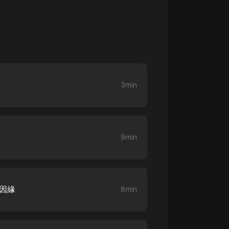
大秦：不裝了，你爹我是秦始皇丨爆
笑穿越丨伍壹劇社多人劇|趙家繼承
人秦朝
伍壹劇社
詭秘之主 | 多人有聲劇丨同名動畫原
著 | 西幻克蘇魯 | 烏賊作品
8082Audio
3min
重生1980：開局迎娶姐姐閨蜜丨頭
陀淵領銜丨重生八零丨精品多人有聲
劇
頭陀淵講故事
9min
成何體統丨雙穿反套路爆笑爽文丨冷
月淺淺&倔強的小紅丨精品多人有聲
劇
o冷月淺淺o
有因緣
8min