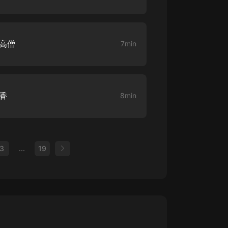
界高僧
7min
敬香
8min
3
...
19