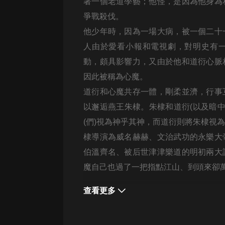
經典名著
著一個老道學藝；他怪，是因為他身為
爭戰殺伐。
人物傳記
他少年時，因為一場大病，被一個二十
電影
人由於愛看小報和電視劇，對明史有
生活
動，頗具影響力，又由於他和道衍心脈
英語
因此被稱為心魔。
道衍和心魔共存一體，剛柔並濟，行事
日語
以邂逅燕王朱棣。朱棣和道衍(以及暗中
課程
(們)視為神乎其神，而道衍則將朱棣視
少兒教育
棣導演為威名赫赫、文治武功的永樂大
伯溫齊名、被后世津津樂道的明初兩大
二次元
魔自己也過了一把指點江山、到頭來卻
教育培訓
查看更多
IT科技
汽車