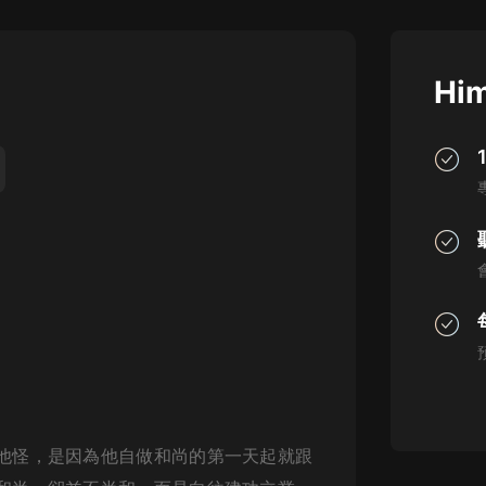
灰姑娘音樂
郭德綱於謙相聲全集
Him
德雲社郭德綱相聲VIP
安全警長啦咘啦哆·假期篇|新篇章加
更|寶寶巴士故事
寶寶巴士
凡人修仙傳|楊洋主演影視原著|薑廣
濤配音多播版本
光合積木
摸金天師【第一季】（紫襟演播）
有聲的紫襟
無敵六皇子|爆笑穿越|無敵流皇子|安
燃領銜有聲小說
安燃
他怪，是因為他自做和尚的第一天起就跟