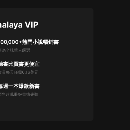
alaya VIP
100,000+熱門小說暢銷書
專為全球華人嚴選
聽書比買書更便宜
會員每天僅需0.16美元
每週一本爆款新書
預售超萬冊好書搶先聽