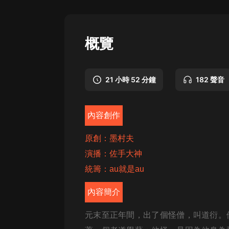
懸疑
科幻
概覽
好書精講
外語
21 小時 52 分鐘
182 聲音
耽美
認知思維
內容創作
人文
原創：墨村夫
音樂
演播：佐手大神
統籌：au就是au
粵語
頭條
內容簡介
娛樂
元末至正年間，出了個怪僧，叫道衍。