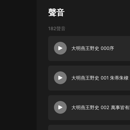
戲曲
聲音
旅遊
免費專區
182聲音
暢銷書
其他
大明燕王野史 000序
大明燕王野史 001 朱蒂朱棣
大明燕王野史 002 萬事皆