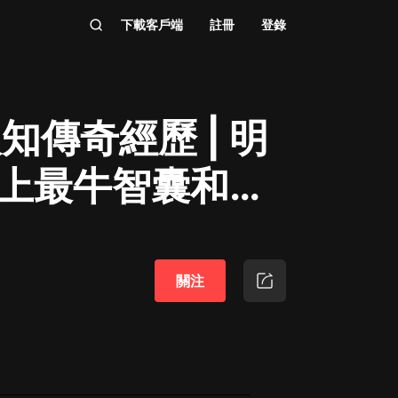
下載客戶端
註冊
登錄
知傳奇經歷 | 明
 史上最牛智囊和尚
關注