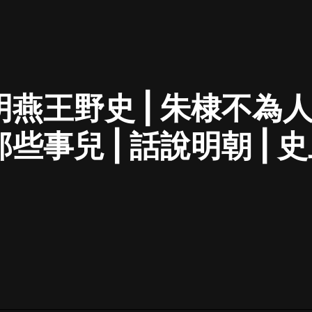
最佳女婿｜都市異能多人有聲劇｜一
種侃侃｜有聲小說
明燕王野史 | 朱棣不為人
一種侃侃
米小圈上學記:一二三年級 | 暢銷出版
那些事兒 | 話說明朝 |
物
米小圈
衍的穿越故事
破壞者聯盟篇1-4季·猴子警長科學探
案記|寶寶巴士
寶寶巴士
大奉打更人丨頭陀淵領銜多人有聲
劇|暢聽全集|王鶴棣、田曦薇主演影
視劇原著|賣報小郎君
頭陀淵講故事
總有這樣的歌只想一個人聽