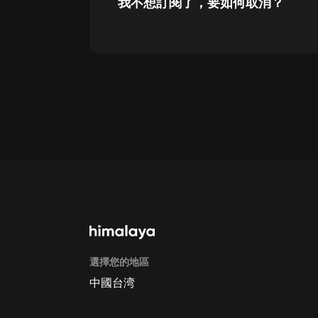
我不想訂閱了，要如何取消？
通過網頁端訂閱如何取消？
點擊這裡
通過手機端訂閱如何取消？
Apple Store取消訂閱方法
G
選擇您的地區
中國台湾