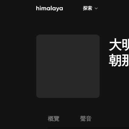
探索
全部
小說
大
個人成長
朝
相聲評書
道
兒童
歷史
情感治愈
健康養生
商業財經
概覽
聲音
廣播劇