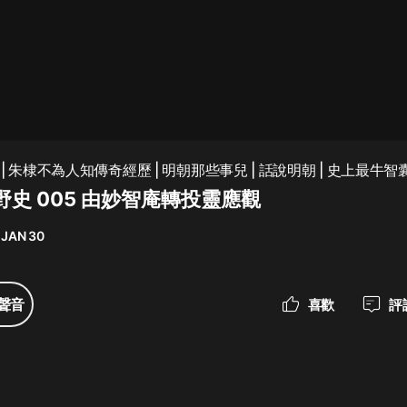
最佳女婿｜都市異能多人有聲劇｜一
種侃侃｜有聲小說
一種侃侃
米小圈上學記:一二三年級 | 暢銷出版
| 朱棣不為人知傳奇經歷 | 明朝那些事兒 | 話說明朝 | 史上最牛
物
史 005 由妙智庵轉投靈應觀
米小圈
 JAN 30
破壞者聯盟篇1-4季·猴子警長科學探
案記|寶寶巴士
寶寶巴士
聲音
喜歡
評
大奉打更人丨頭陀淵領銜多人有聲
劇|暢聽全集|王鶴棣、田曦薇主演影
視劇原著|賣報小郎君
頭陀淵講故事
總有這樣的歌只想一個人聽