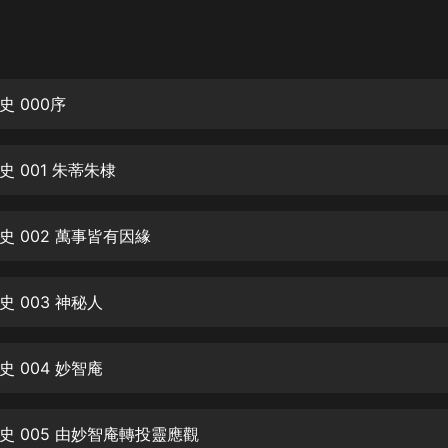
灰姑娘音樂
郭德綱於謙相聲全集
德雲社郭德綱相聲VIP
 000序
安全警長啦咘啦哆·假期篇|新篇章加
更|寶寶巴士故事
 001 朱蒂朱棣
寶寶巴士
凡人修仙傳|楊洋主演影視原著|薑廣
濤配音多播版本
史 002 萬事皆有因緣
光合積木
 003 神秘人
摸金天師【第一季】（紫襟演播）
有聲的紫襟
 004 妙智庵
無敵六皇子|爆笑穿越|無敵流皇子|安
燃領銜有聲小說
安燃
史 005 由妙智庵轉投靈應觀