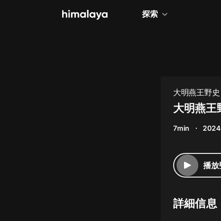
探索
全部
小說
個人成長
大明燕王野史 
衍的穿越故事
相聲評書
大明燕王野
兒童
7min
2024
歷史
情感治愈
播放
健康養生
商業財經
詳細信息
廣播劇