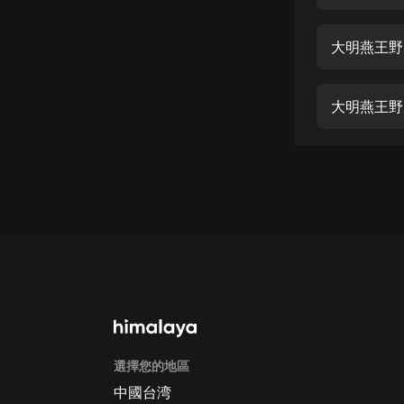
經典名著
人物傳記
大明燕王野
電影
生活
大明燕王野
英語
日語
課程
少兒教育
二次元
教育培訓
IT科技
選擇您的地區
汽車
中國台湾