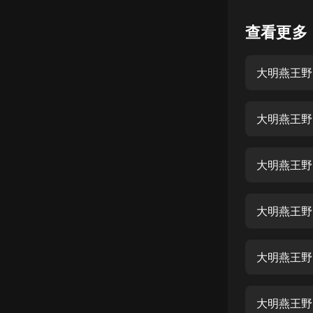
懸疑
查看更多
科幻
大明燕王野史
好書精講
外語
大明燕王野史
耽美
認知思維
大明燕王野
人文
音樂
大明燕王野史
粵語
大明燕王野史
頭條
娛樂
大明燕王野