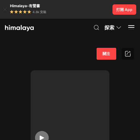
Himalaya-有聲書
打開 App
4.8k 安裝
探索
關注