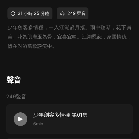
31 小時 25 分鐘
249 聲音
少年劍客多情種，一入江湖歲月摧。雨中聽琴，花下賞
美。花為肌膚玉為骨，宜喜宜嗔。江湖恩怨，家國情仇，
儘在對酒當歌談笑中。
聲音
249聲音
少年劍客多情種 第01集
6min