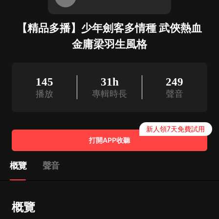
【精品多播】少年劍客多情種 武俠熱血
金庸梁羽生風格
145
31h
249
播放
專輯時長
聲音
新人領7天免費試用
打開APP收聽
概覽
聲音
概覽