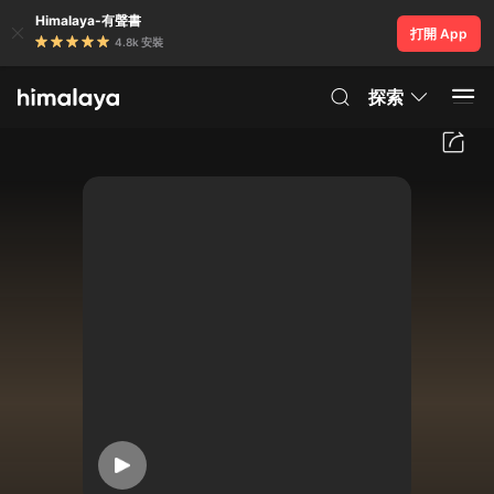
Himalaya-有聲書
打開 App
4.8k 安裝
探索