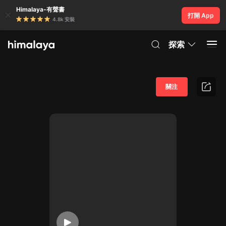
Himalaya-有聲書
打開 App
4.8k 安裝
探索
關注