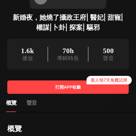
新婚夜，她燒了攝政王府| 醫妃| 甜寵|
權謀|卜卦| 探案| 驅邪
1.6k
70h
500
播放
專輯時長
聲音
新人領7天免費試用
打開APP收聽
概覽
聲音
概覽