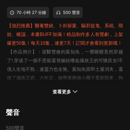
70 小時 27 分鐘
500 聲音
【強烈推薦】醫毒雙絕、卜卦探案、驅邪捉鬼、系統、萌
娃、權謀、本書BUFF加滿！精品制作多人有聲劇，上架
爆更50集！每天10集，連更7天！訂閱才會看到更新哦！
【作品簡介】：道醫雙修的葉知魚，一覺睡醒竟然穿越
了! 穿成了一個不受寵還替嫁給嗜血攝政王的可憐庶女!不
僅人生地不熟，連靈力也全無。葉知魚當即土遁消失，還
燒了攝政王府。六年后，她帶著兩個小團子重新歸來，狗
男人病入膏育命不久矣。馬上要實現升官發財死老公，誰
查看更多
知道和狗男人的親密接觸，竟然能讓她恢復靈力? 等等，
你先别死，我能救你!
聲音
【制作團隊】：聆聽歆語劇社
【版權來源】：眾創眾閱
500聲音