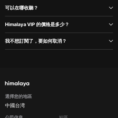
可以在哪收聽？
Himalaya VIP 的價格是多少？
我不想訂閱了，要如何取消？
通過網頁端訂閱如何取消？
點擊這裡
通過手機端訂閱如何取消？
選擇您的地區
Apple Store取消訂閱
中國台湾
方法
Google Play取消訂閱方法
公司信息
社區