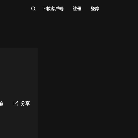
下載客戶端
註冊
登錄
論
分享