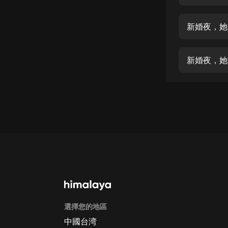
經典名著
人物傳記
新婚夜，她
電影
生活
新婚夜，她
英語
日語
課程
少兒教育
二次元
教育培訓
IT科技
選擇您的地區
汽車
中國台湾