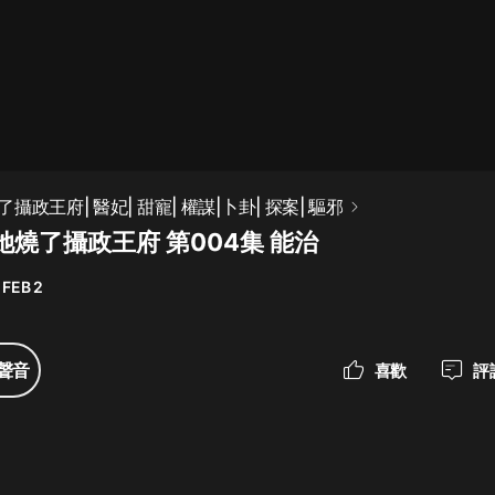
最佳女婿｜都市異能多人有聲劇｜一
種侃侃｜有聲小說
一種侃侃
米小圈上學記:一二三年級 | 暢銷出版
政王府| 醫妃| 甜寵| 權謀|卜卦| 探案| 驅邪
物
燒了攝政王府 第004集 能治
米小圈
 FEB 2
破壞者聯盟篇1-4季·猴子警長科學探
案記|寶寶巴士
寶寶巴士
聲音
喜歡
評
大奉打更人丨頭陀淵領銜多人有聲
劇|暢聽全集|王鶴棣、田曦薇主演影
視劇原著|賣報小郎君
頭陀淵講故事
總有這樣的歌只想一個人聽