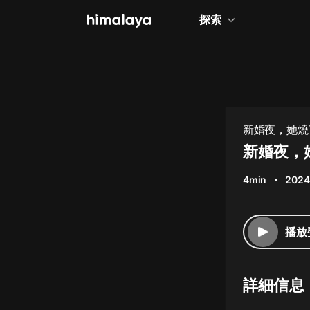
探索
全部
小說
個人成長
新婚夜，她燒了攝
相聲評書
新婚夜，她
兒童
4min
2024
歷史
情感治愈
播放
健康養生
商業財經
詳細信息
廣播劇