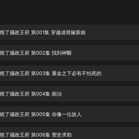
灰姑娘音樂
郭德綱於謙相聲全集
德雲社郭德綱相聲VIP
燒了攝政王府 第001集 穿越成替嫁新娘
安全警長啦咘啦哆·假期篇|新篇章加
更|寶寶巴士故事
燒了攝政王府 第002集 找到神醫
寶寶巴士
凡人修仙傳|楊洋主演影視原著|薑廣
濤配音多播版本
燒了攝政王府 第003集 重金之下必有不怕死的
光合積木
燒了攝政王府 第004集 能治
摸金天師【第一季】（紫襟演播）
有聲的紫襟
燒了攝政王府 第005集 你像一位故人
無敵六皇子|爆笑穿越|無敵流皇子|安
燃領銜有聲小說
安燃
燒了攝政王府 第006集 禦史求助