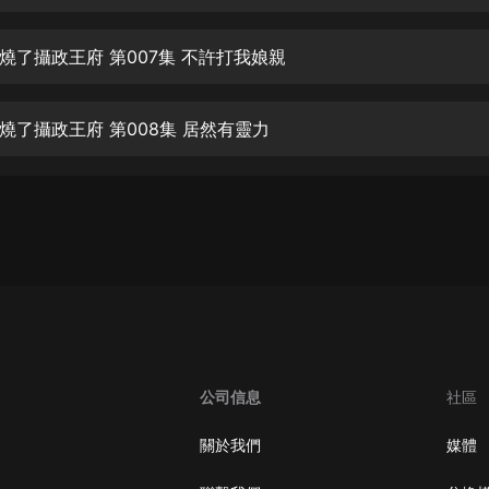
生命科學篇1-2·猴子警長科學探案記|
寶寶巴士科普
寶寶巴士
燒了攝政王府 第007集 不許打我娘親
【新民間劇場】我的老千江湖｜ 有聲
的紫襟｜ 魔幻千手
燒了攝政王府 第008集 居然有靈力
有聲的紫襟
《夜色鋼琴曲》
夜色鋼琴曲趙海洋
太荒吞天訣丨熱血玄幻丨紫襟領銜有
聲劇
有聲的紫襟
嫡女貴嫁 | 一刀蘇蘇團隊制作 | 古言
宮鬥重生爽文 多人有聲劇
公司信息
社區
一刀蘇蘇
中國大案紀實 | 每日一驚案！真實案
關於我們
媒體
件恐怖刑偵尚文
大舌頭尚文