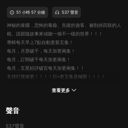
51 小時 57 分鐘
537 聲音
神秘的泰國，恐怖的毒蠱、失蹤的遊客、被削掉四肢的人
棍、請跟隨故事來傾聽一個不一樣的世界！！！
專輯每天早上7點自動更新五集！
每月，月票破千，每天加更兩集！
每月，訂閱破千每天加更兩集！
每月，五星好評破百每天加更兩集！！
支持打賞催更！！！！日+更五集是極限！！！！
粉絲互動指榜單（多多點讚評論哦）每月，前十名送會員
查看更多
月卡一張！！！
粉絲收聽前十名（賬號下所有專輯均計入收聽榜）每月，
聲音
送會員卡一張！！！
不定時發放現金福利！！！首頁有群號！！！
537聲音