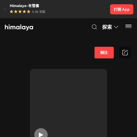
Himalaya-有聲書
打開 App
4.8k 安裝
探索
關注