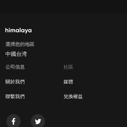
點擊這裡
通過手機端訂閱如何取消？
選擇您的地區
Apple Store取消訂閱
中國台湾
方法
Google Play取消訂閱方法
公司信息
社區
關於我們
媒體
聯繫我們
兌換權益