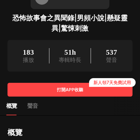
恐怖故事會之異聞錄|男頻小說|懸疑靈
異|驚悚刺激
183
51h
537
播放
專輯時長
聲音
新人領7天免費試用
打開APP收聽
概覽
聲音
概覽