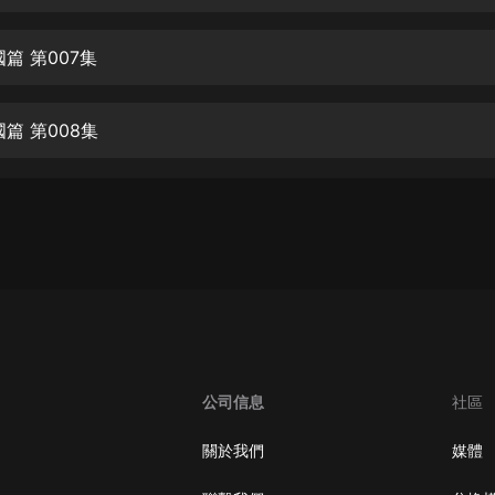
生命科學篇1-2·猴子警長科學探案記|
寶寶巴士科普
寶寶巴士
篇 第007集
【新民間劇場】我的老千江湖｜ 有聲
的紫襟｜ 魔幻千手
篇 第008集
有聲的紫襟
《夜色鋼琴曲》
夜色鋼琴曲趙海洋
太荒吞天訣丨熱血玄幻丨紫襟領銜有
聲劇
有聲的紫襟
嫡女貴嫁 | 一刀蘇蘇團隊制作 | 古言
宮鬥重生爽文 多人有聲劇
公司信息
社區
一刀蘇蘇
中國大案紀實 | 每日一驚案！真實案
關於我們
媒體
件恐怖刑偵尚文
大舌頭尚文