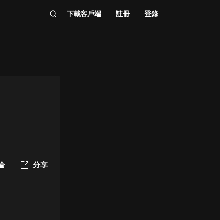
下載客戶端
註冊
登錄
論
分享