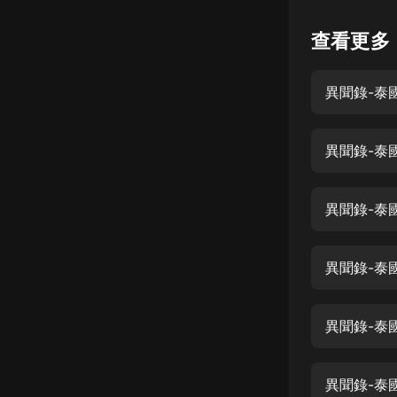
懸疑
查看更多
科幻
異聞錄-泰國
好書精講
外語
異聞錄-泰國
耽美
認知思維
異聞錄-泰國
人文
音樂
異聞錄-泰國
粵語
異聞錄-泰國
頭條
娛樂
異聞錄-泰國