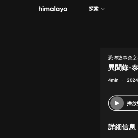
探索
全部
小說
個人成長
恐怖故事會之
相聲評書
異聞錄-泰
兒童
4min
2024
歷史
情感治愈
播放
健康養生
商業財經
詳細信息
廣播劇