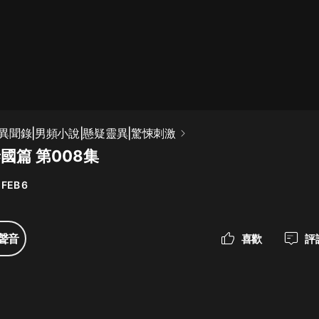
最佳女婿｜都市異能多人有聲劇｜一
種侃侃｜有聲小說
一種侃侃
米小圈上學記:一二三年級 | 暢銷出版
異聞錄|男頻小說|懸疑靈異|驚悚刺激
物
國篇 第008集
米小圈
 FEB 6
破壞者聯盟篇1-4季·猴子警長科學探
案記|寶寶巴士
寶寶巴士
聲音
喜歡
評
大奉打更人丨頭陀淵領銜多人有聲
劇|暢聽全集|王鶴棣、田曦薇主演影
視劇原著|賣報小郎君
頭陀淵講故事
總有這樣的歌只想一個人聽