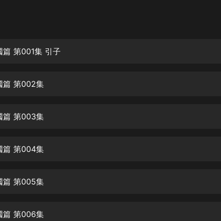
灰姑娘音樂
郭德綱於謙相聲全集
德雲社郭德綱相聲VIP
篇 第001集 引子
安全警長啦咘啦哆·假期篇|新篇章加
更|寶寶巴士故事
篇 第002集
寶寶巴士
凡人修仙傳|楊洋主演影視原著|薑廣
濤配音多播版本
篇 第003集
光合積木
篇 第004集
摸金天師【第一季】（紫襟演播）
有聲的紫襟
篇 第005集
無敵六皇子|爆笑穿越|無敵流皇子|安
燃領銜有聲小說
安燃
篇 第006集