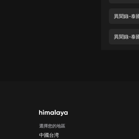
經典名著
人物傳記
異聞錄-泰國
電影
生活
異聞錄-泰國
英語
日語
課程
少兒教育
二次元
教育培訓
IT科技
選擇您的地區
汽車
中國台湾