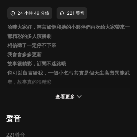
24 小時 49 分鐘
221 聲音
哈嘍大家好，輕言如愜和她的小夥伴們再次給大家帶來一
部精彩的多人演播劇
相信聽了一定停不下來
我會會多多更新
故事很精彩，訂閱不迷路哦
也可以留言給我，一個小乞丐其實是個天生高階異能武
者，故事真的很精彩
我們的小夥伴們：
查看更多
男CV老師：朗辰FM 跟耳朵談戀愛 啵啵的號角 墨瀾的星
空 寒醉丹峰 浪漫的偷心 霖楓 CV 鑫辰 精彩演繹
聲音
女CV老師：輕言如愜 紅袖 安妮 紫鈺呀 沐卉 麗麗 無語的
水母 婧涵喵
以及飛仙仙666，饅頭君 后期加持下
各個精
221聲音