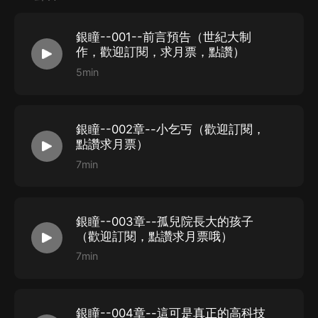
彩演繹一定會讓大家聽的很儘興，意猶未儘
銀瞳--001--前言預告（世紀大制
感謝各位參與制作的喜馬拉雅攀登計劃進階
的同學們和音
作，歡迎訂閱，求月票，點讚）
頻制作畢業的同學們，我們一定會越來越好，大家都是棒
5min
棒噠
銀瞳--002章--小乞丐（歡迎訂閱，
點讚求月票）
7min
銀瞳--003章--孤兒院長大的孩子
（歡迎訂閱，點讚求月票哦）
7min
銀瞳--004章--這可是真正的高科技