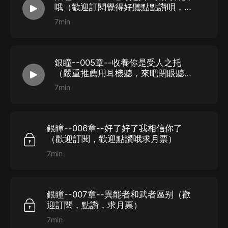
哦（歡迎訂閱覺得好聽點點讚唄，給
個月票吧）
7min
銀瞳--005章--收養你是受人之托
（嚴重推薦用耳機聽，來吧閉眼聽戲
吧）
7min
銀瞳--006章--好了好了我相信你了
（歡迎訂閱，歡迎點讚哦求月票）
7min
銀瞳--007章--異能者和武者區别（歡
迎訂閱，點讚，求月票）
7min