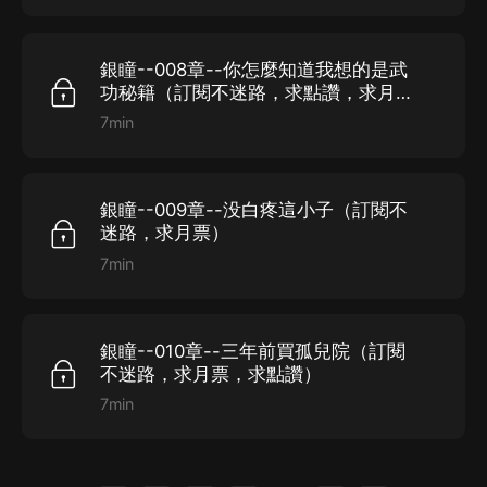
銀瞳--008章--你怎麼知道我想的是武
功秘籍（訂閱不迷路，求點讚，求月
票）
7min
銀瞳--009章--没白疼這小子（訂閱不
迷路，求月票）
7min
銀瞳--010章--三年前買孤兒院（訂閱
不迷路，求月票，求點讚）
7min