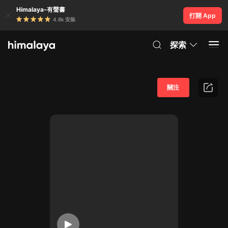
Himalaya-有聲書
打開 App
4.8k 安裝
探索
關注