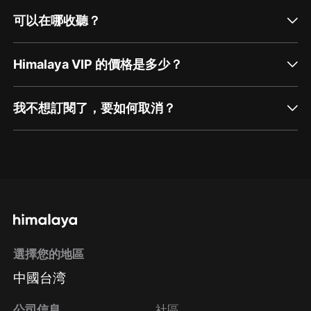
可以在哪收聽？
Himalaya VIP 的價格是多少？
我不想訂閱了，要如何取消？
通過網頁端訂閱如何取消？
點擊這裡
通過手機端訂閱如何取消？
選擇您的地區
Apple Store取消訂閱
中國台湾
方法
Google Play取消訂閱方法
公司信息
社區