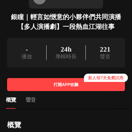
銀瞳｜輕言如愜意的小夥伴們共同演播
【多人演播劇】一段熱血江湖往事
-
24h
221
播放
專輯時長
聲音
新人領7天免費試用
打開APP收聽
概覽
聲音
概覽