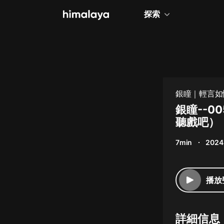
探索
全部
小說
個人成長
銀瞳｜輕言如
相聲評書
銀瞳--
聽戲吧）
兒童
7min
2024
歷史
情感治愈
播放
健康養生
商業財經
詳細信息
廣播劇